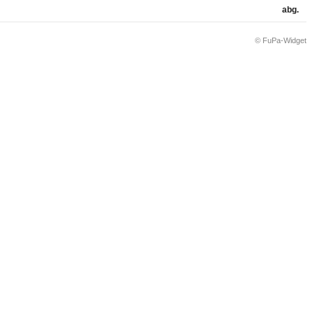
abg.
© FuPa-Widget