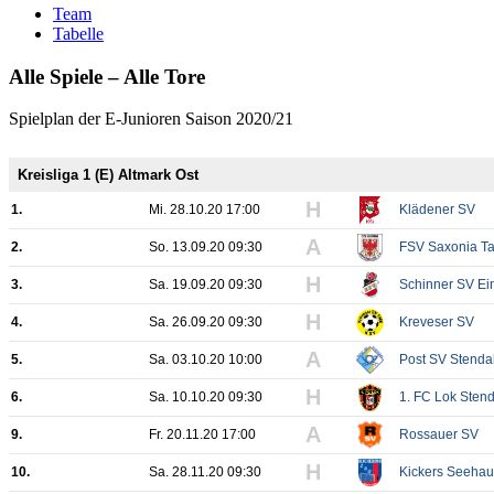
Team
Tabelle
Alle Spiele – Alle Tore
Spielplan der E-Junioren Saison 2020/21
Kreisliga 1 (E) Altmark Ost
H
1.
Mi. 28.10.20 17:00
Klädener SV
A
2.
So. 13.09.20 09:30
FSV Saxonia T
H
3.
Sa. 19.09.20 09:30
Schinner SV Ein
H
4.
Sa. 26.09.20 09:30
Kreveser SV
A
5.
Sa. 03.10.20 10:00
Post SV Stenda
H
6.
Sa. 10.10.20 09:30
1. FC Lok Stenda
A
9.
Fr. 20.11.20 17:00
Rossauer SV
H
10.
Sa. 28.11.20 09:30
Kickers Seeha