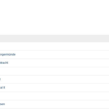
angermünde
tracht
l
l II
usen