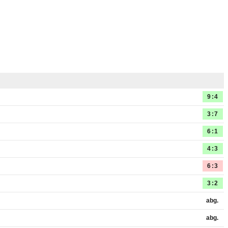
9:4
3:7
6:1
4:3
6:3
3:2
abg.
abg.