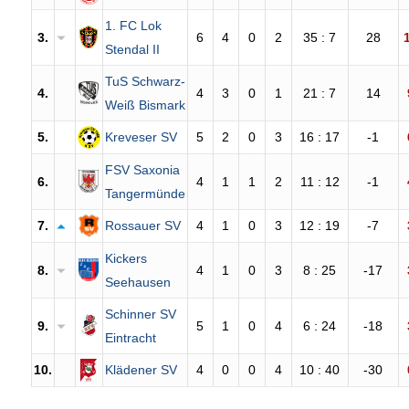
1. FC Lok
3.
6
4
0
2
35 : 7
28
Stendal II
TuS Schwarz-
4.
4
3
0
1
21 : 7
14
Weiß Bismark
5.
Kreveser SV
5
2
0
3
16 : 17
-1
FSV Saxonia
6.
4
1
1
2
11 : 12
-1
Tangermünde
7.
Rossauer SV
4
1
0
3
12 : 19
-7
Kickers
8.
4
1
0
3
8 : 25
-17
Seehausen
Schinner SV
9.
5
1
0
4
6 : 24
-18
Eintracht
10.
Klädener SV
4
0
0
4
10 : 40
-30