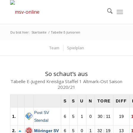
Du bist hier:
Startseite
/
Tabelle E-Junioren
Team
Spielplan
So schaut’s aus
Tabelle E-Jugend Kreisliga Staffel 1 Altmark-Ost Saison
2020/21
S
S
U
N
TORE
DIFF
Post SV
1.
6
5
1
0
30 : 11
19
Stendal
2.
Möringer SV
6
5
0
1
32 : 19
13