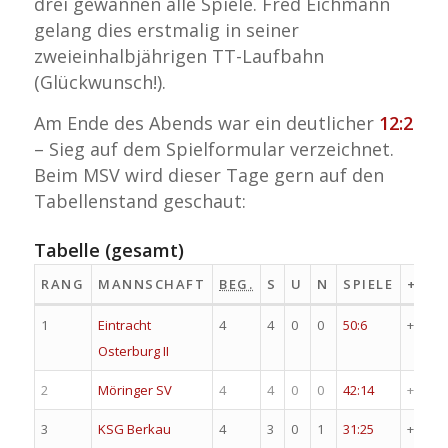
drei gewannen alle Spiele. Fred Eichmann
gelang dies erstmalig in seiner
zweieinhalbjährigen TT-Laufbahn
(Glückwunsch!).
Am Ende des Abends war ein deutlicher
12:2
– Sieg auf dem Spielformular verzeichnet.
Beim MSV wird dieser Tage gern auf den
Tabellenstand geschaut:
Tabelle (gesamt)
RANG
MANNSCHAFT
BEG.
S
U
N
SPIELE
+/-
1
Eintracht
4
4
0
0
50:6
+44
Osterburg II
2
Möringer SV
4
4
0
0
42:14
+28
3
KSG Berkau
4
3
0
1
31:25
+6