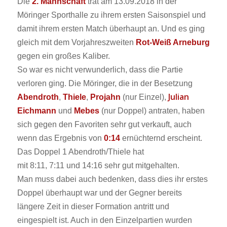
Die
2. Mannschaft
trat am 13.09.2018 in der
Möringer Sporthalle zu ihrem ersten Saisonspiel und
damit ihrem ersten Match überhaupt an. Und es ging
gleich mit dem Vorjahreszweiten
Rot-Weiß Arneburg
gegen ein großes Kaliber.
So war es nicht verwunderlich, dass die Partie
verloren ging. Die Möringer, die in der Besetzung
Julian
Abendroth
,
Thiele
,
Projahn
(nur Einzel),
Eichmann
und
Mebes
(nur Doppel) antraten, haben
sich gegen den Favoriten sehr gut verkauft, auch
wenn das Ergebnis von
0:14
ernüchternd erscheint.
Das Doppel 1 Abendroth/Thiele hat
mit
8:11
,
7:11
und
14:16
sehr gut mitgehalten.
Man muss dabei auch bedenken, dass dies ihr erstes
Doppel überhaupt war und der Gegner bereits
längere Zeit in dieser Formation antritt und
eingespielt ist. Auch in den Einzelpartien wurden