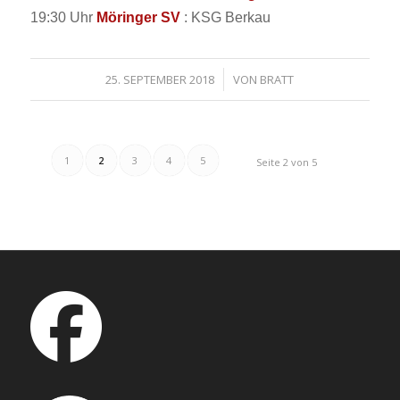
19:30 Uhr
Möringer SV
: KSG Berkau
/
25. SEPTEMBER 2018
VON
BRATT
1
2
3
4
5
Seite 2 von 5