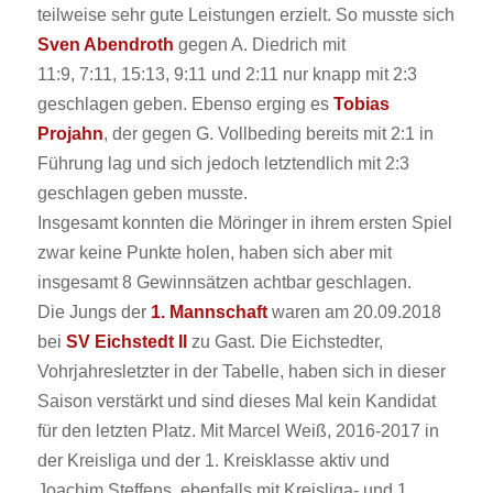
teilweise sehr gute Leistungen erzielt. So musste sich
Sven Abendroth
gegen A. Diedrich mit
11:9,
7:11
,
15:13
,
9:11
und
2:11
nur knapp mit 2:3
geschlagen geben. Ebenso erging es
Tobias
Projahn
, der gegen G. Vollbeding bereits mit 2:1 in
Führung lag und sich jedoch letztendlich mit 2:3
geschlagen geben musste.
Insgesamt konnten die Möringer in ihrem ersten Spiel
zwar keine Punkte holen, haben sich aber mit
insgesamt 8 Gewinnsätzen achtbar geschlagen.
Die Jungs der
1. Mannschaft
waren am 20.09.2018
bei
SV Eichstedt II
zu Gast. Die Eichstedter,
Vohrjahresletzter in der Tabelle, haben sich in dieser
Saison verstärkt und sind dieses Mal kein Kandidat
für den letzten Platz. Mit Marcel Weiß, 2016-2017 in
der Kreisliga und der 1. Kreisklasse aktiv und
Joachim Steffens, ebenfalls mit Kreisliga- und 1.