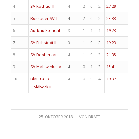
4
SV Rochau III
4
2
0
2
27:29
-2
5
Rossauer SV II
4
2
0
2
23:33
-10
6
Aufbau Stendal II
3
1
1
1
19:23
-4
7
SV Eichstedt II
3
1
0
2
19:23
-4
8
SV Dobberkau
4
1
0
3
21:35
-14
9
SV Mahlwinkel V
4
0
1
3
15:41
-26
10
Blau-Gelb
4
0
0
4
19:37
-18
Goldbeck II
/
25. OKTOBER 2018
VON
BRATT