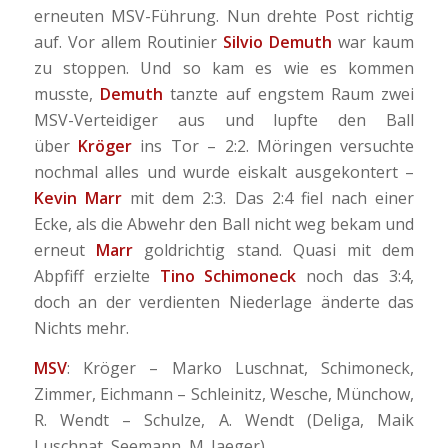
erneuten MSV-Führung.
Nun drehte Post richtig
auf. Vor allem Routinier
Silvio Demuth
war kaum
zu stoppen. Und so kam es wie es kommen
musste,
Demuth
tanzte auf engstem Raum zwei
MSV-Verteidiger aus und lupfte den Ball
über
Kröger
ins Tor – 2:2. Möringen versuchte
nochmal alles und wurde eiskalt ausgekontert –
Kevin Marr
mit dem 2:3. Das 2:4 fiel nach einer
Ecke, als die Abwehr den Ball nicht weg bekam und
erneut
Marr
goldrichtig stand. Quasi mit dem
Abpfiff erzielte
Tino Schimoneck
noch das 3:4,
doch an der verdienten Niederlage änderte das
Nichts mehr.
MSV
: Kröger – Marko Luschnat, Schimoneck,
Zimmer, Eichmann – Schleinitz, Wesche, Münchow,
R. Wendt – Schulze, A. Wendt (Deliga, Maik
Luschnat, Seemann, M. Jaeger)