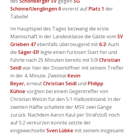
des
Schönberger SV
gegen
SG
Schinne/Uenglingen II
vorerst auf
Platz 1
der
Tabelle!
Im Hauptspiel des Tages bezwang die erste
Mannschaft in der Landesklasse die Gäste vom
SV
Grieben 47
ebenfalls überzeugend mit
6:2
! Auch
die
Säger-Elf
legte einen furiosen Start hin und
führte nach 25 Minuten bereits mit 5:0!
Christian
Seidl
war hier der Dosenöffner mit seinem Treffer
in der 4. Minute. Zweimal
Kevin
Beyer,
erneut
Christian Seidl
und
Philipp
Kühne
sorgten bei einem Gegentreffer von
Christian Welzin für den 5:1-Halbzeitstand. In der
zweiten Hälfte schaltete der MSV zwei Gänge
zurück. Nachdem Aaron Kaul per Strafstoß noch
auf 5:2 verkürzen konnte setzte der
eingewechselte
Sven Lübke
mit seinem insgesamt