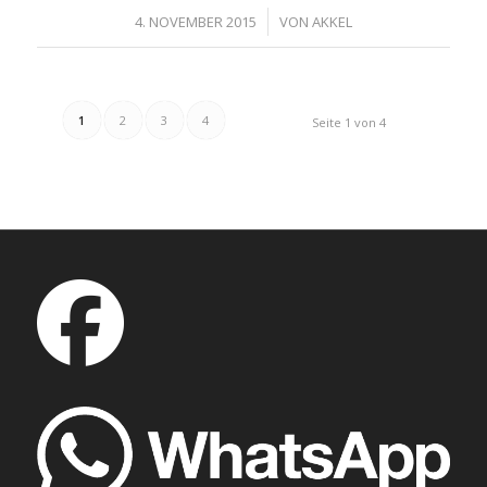
/
4. NOVEMBER 2015
VON
AKKEL
1
2
3
4
Seite 1 von 4