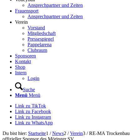
Ansprechpartner und Zeiten
Frauensport
Ansprechpartner und Zeiten
Verein
Vorstand
Mitgliedschaft
Pressespiegel
Pappelarena
Clubraum
Sponsoren
Kontakt
Shop
Intern
Login
Suche
Menü
Menü
Link zu TikTok
Link zu Facebook
Link zu Instagram
Link zu WhatsApp
Du bist hier:
Startseite
1
/
News
2
/
Verein
3
/
RE-MA Trockenbau
offizieller Sponsor des Möringer SV