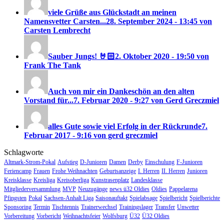
viele Grüße aus Glückstadt an meinen
Namensvetter Carsten...
28. September 2024 - 13:45 von
Carsten Lembrecht
Sauber Jungs! 🤘🏻
2. Oktober 2020 - 19:50 von
Frank The Tank
Auch von mir ein Dankeschön an den alten
Vorstand für...
7. Februar 2020 - 9:27 von Gerd Greczmiel
alles Gute sowie viel Erfolg in der Rückrunde
7.
Februar 2017 - 9:16 von gerd greczmiel
Schlagworte
Altmark-Strom-Pokal
Aufstieg
D-Junioren
Damen
Derby
Einschulung
F-Junioren
Feriencamp
Frauen
Frohe Weihnachten
Geburtsanzeige
I. Herren
II. Herren
Junioren
Kreisklasse
Kreisliga
Kreisoberliga
Kunstrasenplatz
Landesklasse
Mitgliederversammlung
MVP
Neuzugänge
news ü32 Oldies
Oldies
Pappelarena
Pfingsten
Pokal
Sachsen-Anhalt Liga
Saisonauftakt
Spielabsage
Spielbericht
Spielberichte
Sponsoring
Termin
Tischtennis
Trainerwechsel
Trainingslager
Transfer
Unwetter
Vorbereitung
Vorbericht
Weihnachtsfeier
Wolfsburg
Ü32
Ü32 Oldies