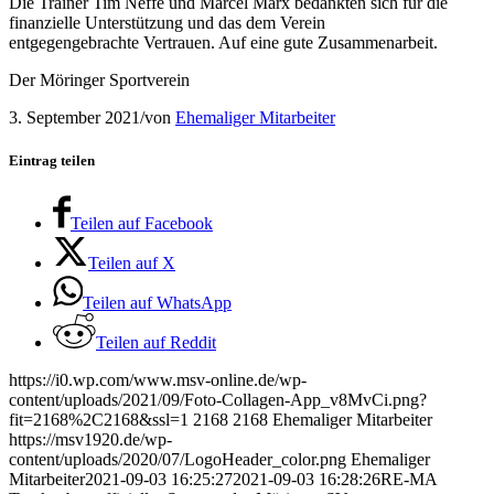
Die Trainer Tim Neffe und Marcel Marx bedankten sich für die
finanzielle Unterstützung und das dem Verein
entgegengebrachte Vertrauen. Auf eine gute Zusammenarbeit.
Der Möringer Sportverein
3. September 2021
/
von
Ehemaliger Mitarbeiter
Eintrag teilen
Teilen auf Facebook
Teilen auf X
Teilen auf WhatsApp
Teilen auf Reddit
https://i0.wp.com/www.msv-online.de/wp-
content/uploads/2021/09/Foto-Collagen-App_v8MvCi.png?
fit=2168%2C2168&ssl=1
2168
2168
Ehemaliger Mitarbeiter
https://msv1920.de/wp-
content/uploads/2020/07/LogoHeader_color.png
Ehemaliger
Mitarbeiter
2021-09-03 16:25:27
2021-09-03 16:28:26
RE-MA