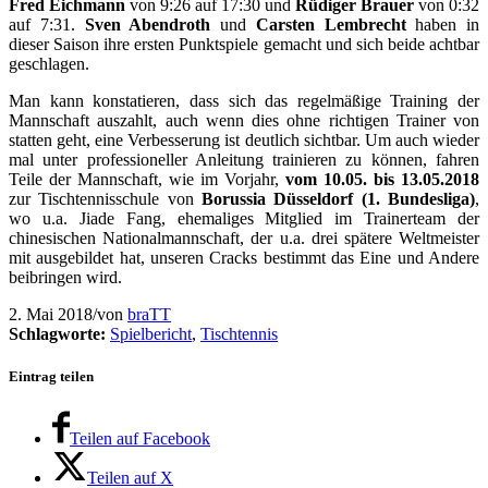
Fred Eichmann
von 9:26 auf 17:30 und
Rüdiger Brauer
von 0:32
auf 7:31.
Sven Abendroth
und
Carsten Lembrecht
haben in
dieser Saison ihre ersten Punktspiele gemacht und sich beide achtbar
geschlagen.
Man kann konstatieren, dass sich das regelmäßige Training der
Mannschaft auszahlt, auch wenn dies ohne richtigen Trainer von
statten geht, eine Verbesserung ist deutlich sichtbar. Um auch wieder
mal unter professioneller Anleitung trainieren zu können, fahren
Teile der Mannschaft, wie im Vorjahr,
vom 10.05. bis 13.05.2018
zur Tischtennisschule von
Borussia Düsseldorf (1. Bundesliga)
,
wo u.a. Jiade Fang, ehemaliges Mitglied im Trainerteam der
chinesischen Nationalmannschaft, der u.a. drei spätere Weltmeister
mit ausgebildet hat, unseren Cracks bestimmt das Eine und Andere
beibringen wird.
2. Mai 2018
/
von
braTT
Schlagworte:
Spielbericht
,
Tischtennis
Eintrag teilen
Teilen auf Facebook
Teilen auf X