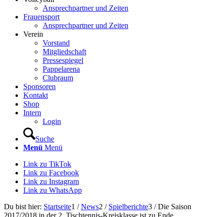
Ansprechpartner und Zeiten
Frauensport
Ansprechpartner und Zeiten
Verein
Vorstand
Mitgliedschaft
Pressespiegel
Pappelarena
Clubraum
Sponsoren
Kontakt
Shop
Intern
Login
Suche
Menü
Menü
Link zu TikTok
Link zu Facebook
Link zu Instagram
Link zu WhatsApp
Du bist hier:
Startseite
1
/
News
2
/
Spielberichte
3
/
Die Saison
2017/2018 in der 2. Tischtennis-Kreisklasse ist zu Ende