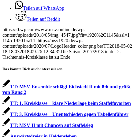
Teilen auf WhatsApp
Teilen auf Reddit
https://i0.wp.com/www.msv-online.de/wp-
content/uploads/2018/05/img_4547.jpg?fit=1920%2C1145&ssl=1
1145
1920
braTT
https://msv1920.de/wp-
content/uploads/2020/07/LogoHeader_color.png
braTT
2018-05-02
18:18:03
2018-09-26 12:34:35
Die Saison 2017/2018 in der 2.
Tischtennis-Kreisklasse ist zu Ende
Das könnte Dich auch interessieren
TT: MSV Ensemble schlägt Eichstedt II mit 8:6 und grüßt
von Rang 2
TT: 1. Kreisklasse – klare Niederlage beim Staffelfavoriten
TT: 3. Kreisklasse – Unentschieden gegen Tabellenführer
TT: MSV II mit Chancen auf Staffelsieg
Auswärtsdreier in Haldensleben