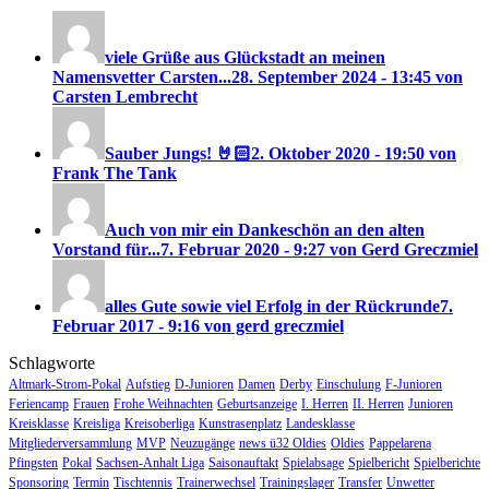
viele Grüße aus Glückstadt an meinen
Namensvetter Carsten...
28. September 2024 - 13:45 von
Carsten Lembrecht
Sauber Jungs! 🤘🏻
2. Oktober 2020 - 19:50 von
Frank The Tank
Auch von mir ein Dankeschön an den alten
Vorstand für...
7. Februar 2020 - 9:27 von Gerd Greczmiel
alles Gute sowie viel Erfolg in der Rückrunde
7.
Februar 2017 - 9:16 von gerd greczmiel
Schlagworte
Altmark-Strom-Pokal
Aufstieg
D-Junioren
Damen
Derby
Einschulung
F-Junioren
Feriencamp
Frauen
Frohe Weihnachten
Geburtsanzeige
I. Herren
II. Herren
Junioren
Kreisklasse
Kreisliga
Kreisoberliga
Kunstrasenplatz
Landesklasse
Mitgliederversammlung
MVP
Neuzugänge
news ü32 Oldies
Oldies
Pappelarena
Pfingsten
Pokal
Sachsen-Anhalt Liga
Saisonauftakt
Spielabsage
Spielbericht
Spielberichte
Sponsoring
Termin
Tischtennis
Trainerwechsel
Trainingslager
Transfer
Unwetter