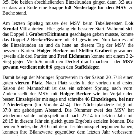
3:5. Die beiden abschließenden Einzelrunden gingen dann 3:3 aus,
so dass am Ende eine knappe
6:8 Niederlage für den MSV
zu
Buche stand.
Am letzten Spieltag musste der MSV beim Tabellenersten
Lok
Stendal VII
antreten. Hier gelang ein besserer Start. Während sich
das Doppel 1
Grabert/Eichmann
geschlagen geben musste, konnte
das Doppel 2
Becker/Brauer
mit 3:1 gewinnen. Nun kam es auf
die Einzelrunden an und da hatte an diesem Tag der MSV die
besseren Karten.
Holger Becker
und
Steffen Grabert
gewannen
jeweils alle drei Partien und
Fred Eichmann
konnte mit einem 3:2-
Sieg gegen Vieth-Schmidt den Deckel drauf machen – der
MSV
gewann verdient mit 8:6
gegen den
Staffelsieger
.
Damit belegt der Möringer Sportverein in der Saison 2017/18 einen
guten
vierten Platz
. Nach Platz sechs in der vorigen und ersten
Saison der Mannschaft ist das ein schöner Sprung nach vorn.
Zudem stellt der MSV mit
Holger Becker
wie im Vorjahr den
besten Einzelspieler mit sage und schreibe
46 Einzelsiegen, bei nur
2 Niederlagen
(im Vorjahr 41:4). Der Nächstplatzierte folgt mit
37:8 mit gehörigem Abstand. Die Nummer zwei des MSV hat
wiederum solide aufgespielt und nach 27:14 im letzten Jahr mit
26:15 in diesem Jahr ein gleich gutes Ergebnis erzielen können. Die
beiden Spieler, die 2016 mit dem Tischtennisspiel begonnen haben,
konnten ihre Bilanzwerte gegenüber dem letzten Jahr verbessern: