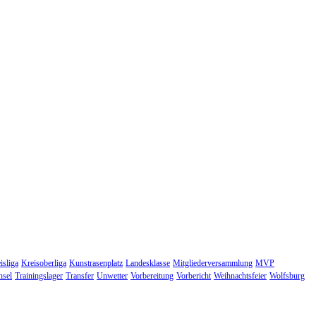
isliga
Kreisoberliga
Kunstrasenplatz
Landesklasse
Mitgliederversammlung
MVP
hsel
Trainingslager
Transfer
Unwetter
Vorbereitung
Vorbericht
Weihnachtsfeier
Wolfsburg