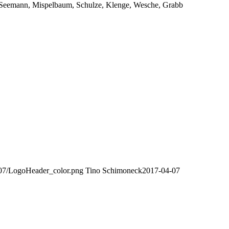
 Seemann, Mispelbaum, Schulze, Klenge, Wesche, Grabb
/07/LogoHeader_color.png
Tino Schimoneck
2017-04-07