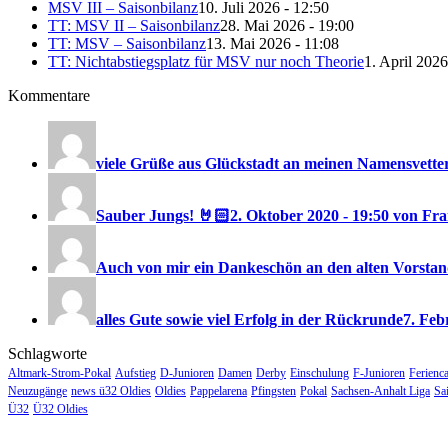
MSV III – Saisonbilanz
10. Juli 2026 - 12:50
TT: MSV II – Saisonbilanz
28. Mai 2026 - 19:00
TT: MSV – Saisonbilanz
13. Mai 2026 - 11:08
TT: Nichtabstiegsplatz für MSV nur noch Theorie
1. April 2026
Kommentare
viele Grüße aus Glückstadt an meinen Namensvetter
Sauber Jungs! 🤘🏻
2. Oktober 2020 - 19:50 von F
Auch von mir ein Dankeschön an den alten Vorstand
alles Gute sowie viel Erfolg in der Rückrunde
7. Feb
Schlagworte
Altmark-Strom-Pokal
Aufstieg
D-Junioren
Damen
Derby
Einschulung
F-Junioren
Ferienc
Neuzugänge
news ü32 Oldies
Oldies
Pappelarena
Pfingsten
Pokal
Sachsen-Anhalt Liga
Sa
Ü32
Ü32 Oldies