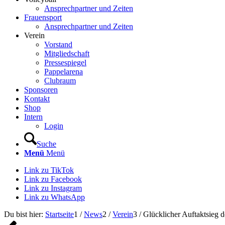
Ansprechpartner und Zeiten
Frauensport
Ansprechpartner und Zeiten
Verein
Vorstand
Mitgliedschaft
Pressespiegel
Pappelarena
Clubraum
Sponsoren
Kontakt
Shop
Intern
Login
Suche
Menü
Menü
Link zu TikTok
Link zu Facebook
Link zu Instagram
Link zu WhatsApp
Du bist hier:
Startseite
1
/
News
2
/
Verein
3
/
Glücklicher Auftaktsieg d