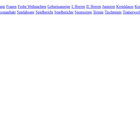
amp
Frauen
Frohe Weihnachten
Geburtsanzeige
I. Herren
II. Herren
Junioren
Kreisklasse
Kre
isonauftakt
Spielabsage
Spielbericht
Spielberichte
Sponsoring
Termin
Tischtennis
Trainerwec