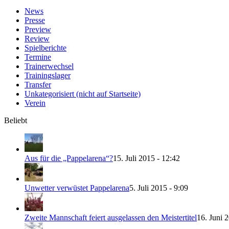
News
Presse
Preview
Review
Spielberichte
Termine
Trainerwechsel
Trainingslager
Transfer
Unkategorisiert (nicht auf Startseite)
Verein
Beliebt
Aus für die „Pappelarena“?
15. Juli 2015 - 12:42
Unwetter verwüstet Pappelarena
5. Juli 2015 - 9:09
Zweite Mannschaft feiert ausgelassen den Meistertitel
16. Juni 