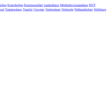
isliga
Kreisoberliga
Kunstrasenplatz
Landesklasse
Mitgliederversammlung
MVP
hsel
Trainingslager
Transfer
Unwetter
Vorbereitung
Vorbericht
Weihnachtsfeier
Wolfsburg