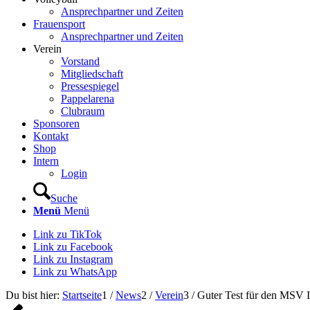
Ansprechpartner und Zeiten
Frauensport
Ansprechpartner und Zeiten
Verein
Vorstand
Mitgliedschaft
Pressespiegel
Pappelarena
Clubraum
Sponsoren
Kontakt
Shop
Intern
Login
Suche
Menü
Menü
Link zu TikTok
Link zu Facebook
Link zu Instagram
Link zu WhatsApp
Du bist hier:
Startseite
1
/
News
2
/
Verein
3
/
Guter Test für den MSV I