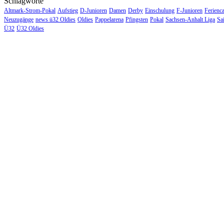
Schlagworte
Altmark-Strom-Pokal
Aufstieg
D-Junioren
Damen
Derby
Einschulung
F-Junioren
Ferienc
Neuzugänge
news ü32 Oldies
Oldies
Pappelarena
Pfingsten
Pokal
Sachsen-Anhalt Liga
Sa
Ü32
Ü32 Oldies