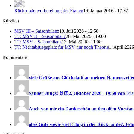
Rückrundenvorbereitung der Frauen
19. Januar 2016 - 17:32
Kürzlich
MSV III – Saisonbilanz
10. Juli 2026 - 12:50
TT: MSV II – Saisonbilanz
28. Mai 2026 - 19:00
TT: MSV – Saisonbilanz
13. Mai 2026 - 11:08
TT: Nichtabstiegsplatz für MSV nur noch Theorie
1. April 2026
Kommentare
viele Grüße aus Glückstadt an meinen Namensvetter
Sauber Jungs! 🤘🏻
2. Oktober 2020 - 19:50 von F
Auch von mir ein Dankeschön an den alten Vorstand
alles Gute sowie viel Erfolg in der Rückrunde
7. Feb