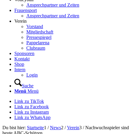
Ansprechpartner und Zeiten
Frauensport
Ansprechpartner und Zeiten
Verein
Vorstand
Mitgliedschaft
Pressespiegel
Pappelarena
Clubraum
Sponsoren
Kontakt
Shop
Intern
Login
Suche
Menü
Menü
Link zu TikTok
Link zu Facebook
Link zu Instagram
Link zu WhatsApp
Du bist hier:
Startseite
1
/
News
2
/
Verein
3
/
Nachwuchsspieler sind
heute ABC-Schützen