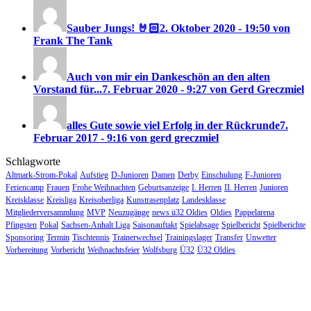
Sauber Jungs! 🤘🏻
2. Oktober 2020 - 19:50 von
Frank The Tank
Auch von mir ein Dankeschön an den alten
Vorstand für...
7. Februar 2020 - 9:27 von Gerd Greczmiel
alles Gute sowie viel Erfolg in der Rückrunde
7.
Februar 2017 - 9:16 von gerd greczmiel
Schlagworte
Altmark-Strom-Pokal
Aufstieg
D-Junioren
Damen
Derby
Einschulung
F-Junioren
Feriencamp
Frauen
Frohe Weihnachten
Geburtsanzeige
I. Herren
II. Herren
Junioren
Kreisklasse
Kreisliga
Kreisoberliga
Kunstrasenplatz
Landesklasse
Mitgliederversammlung
MVP
Neuzugänge
news ü32 Oldies
Oldies
Pappelarena
Pfingsten
Pokal
Sachsen-Anhalt Liga
Saisonauftakt
Spielabsage
Spielbericht
Spielberichte
Sponsoring
Termin
Tischtennis
Trainerwechsel
Trainingslager
Transfer
Unwetter
Vorbereitung
Vorbericht
Weihnachtsfeier
Wolfsburg
Ü32
Ü32 Oldies