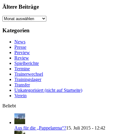
Ältere Beiträge
Ältere
Beiträge
Kategorien
News
Presse
Preview
Review
Spielberichte
Termine
Trainerwechsel
Trainingslager
Transfer
Unkategorisiert (nicht auf Startseite)
Verein
Beliebt
Aus für die „Pappelarena“?
15. Juli 2015 - 12:42