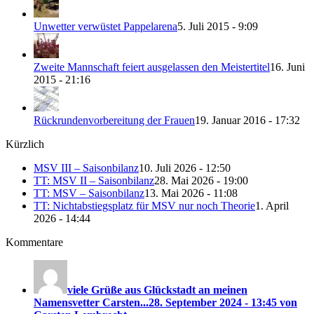
Unwetter verwüstet Pappelarena
5. Juli 2015 - 9:09
Zweite Mannschaft feiert ausgelassen den Meistertitel
16. Juni
2015 - 21:16
Rückrundenvorbereitung der Frauen
19. Januar 2016 - 17:32
Kürzlich
MSV III – Saisonbilanz
10. Juli 2026 - 12:50
TT: MSV II – Saisonbilanz
28. Mai 2026 - 19:00
TT: MSV – Saisonbilanz
13. Mai 2026 - 11:08
TT: Nichtabstiegsplatz für MSV nur noch Theorie
1. April
2026 - 14:44
Kommentare
viele Grüße aus Glückstadt an meinen
Namensvetter Carsten...
28. September 2024 - 13:45 von