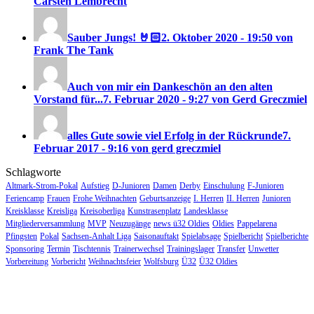
Carsten Lembrecht
Sauber Jungs! 🤘🏻
2. Oktober 2020 - 19:50 von
Frank The Tank
Auch von mir ein Dankeschön an den alten
Vorstand für...
7. Februar 2020 - 9:27 von Gerd Greczmiel
alles Gute sowie viel Erfolg in der Rückrunde
7.
Februar 2017 - 9:16 von gerd greczmiel
Schlagworte
Altmark-Strom-Pokal
Aufstieg
D-Junioren
Damen
Derby
Einschulung
F-Junioren
Feriencamp
Frauen
Frohe Weihnachten
Geburtsanzeige
I. Herren
II. Herren
Junioren
Kreisklasse
Kreisliga
Kreisoberliga
Kunstrasenplatz
Landesklasse
Mitgliederversammlung
MVP
Neuzugänge
news ü32 Oldies
Oldies
Pappelarena
Pfingsten
Pokal
Sachsen-Anhalt Liga
Saisonauftakt
Spielabsage
Spielbericht
Spielberichte
Sponsoring
Termin
Tischtennis
Trainerwechsel
Trainingslager
Transfer
Unwetter
Vorbereitung
Vorbericht
Weihnachtsfeier
Wolfsburg
Ü32
Ü32 Oldies