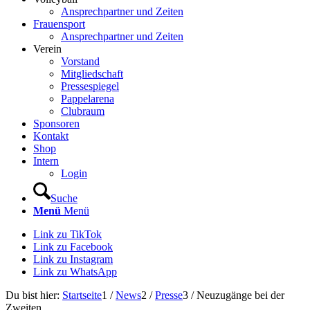
Ansprechpartner und Zeiten
Frauensport
Ansprechpartner und Zeiten
Verein
Vorstand
Mitgliedschaft
Pressespiegel
Pappelarena
Clubraum
Sponsoren
Kontakt
Shop
Intern
Login
Suche
Menü
Menü
Link zu TikTok
Link zu Facebook
Link zu Instagram
Link zu WhatsApp
Du bist hier:
Startseite
1
/
News
2
/
Presse
3
/
Neuzugänge bei der
Zweiten