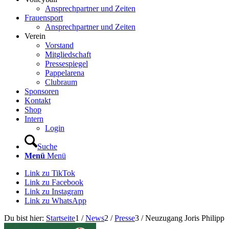
Ansprechpartner und Zeiten
Frauensport
Ansprechpartner und Zeiten
Verein
Vorstand
Mitgliedschaft
Pressespiegel
Pappelarena
Clubraum
Sponsoren
Kontakt
Shop
Intern
Login
Suche
Menü
Menü
Link zu TikTok
Link zu Facebook
Link zu Instagram
Link zu WhatsApp
Du bist hier:
Startseite
1
/
News
2
/
Presse
3
/
Neuzugang Joris Philipp