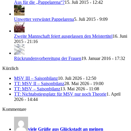
Aus für die „Pappelarena“?
15. Juli 2015 - 12:42
Unwetter verwüstet Pappelarena
5. Juli 2015 - 9:09
Zweite Mannschaft feiert ausgelassen den Meistertitel
16. Juni
2015 - 21:16
Rückrundenvorbereitung der Frauen
19. Januar 2016 - 17:32
Kürzlich
MSV III – Saisonbilanz
10. Juli 2026 - 12:50
TT: MSV II – Saisonbilanz
28. Mai 2026 - 19:00
TT: MSV – Saisonbilanz
13. Mai 2026 - 11:08
TT: Nichtabstiegsplatz für MSV nur noch Theorie
1. April
2026 - 14:44
Kommentare
viele Grüße aus Glückstadt an meinen