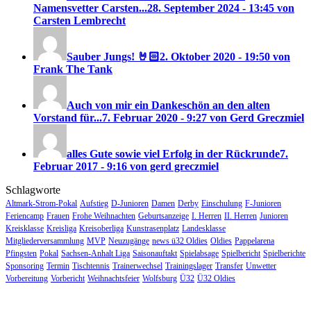
Namensvetter Carsten...
28. September 2024 - 13:45 von
Carsten Lembrecht
Sauber Jungs! 🤘🏻
2. Oktober 2020 - 19:50 von
Frank The Tank
Auch von mir ein Dankeschön an den alten
Vorstand für...
7. Februar 2020 - 9:27 von Gerd Greczmiel
alles Gute sowie viel Erfolg in der Rückrunde
7.
Februar 2017 - 9:16 von gerd greczmiel
Schlagworte
Altmark-Strom-Pokal
Aufstieg
D-Junioren
Damen
Derby
Einschulung
F-Junioren
Feriencamp
Frauen
Frohe Weihnachten
Geburtsanzeige
I. Herren
II. Herren
Junioren
Kreisklasse
Kreisliga
Kreisoberliga
Kunstrasenplatz
Landesklasse
Mitgliederversammlung
MVP
Neuzugänge
news ü32 Oldies
Oldies
Pappelarena
Pfingsten
Pokal
Sachsen-Anhalt Liga
Saisonauftakt
Spielabsage
Spielbericht
Spielberichte
Sponsoring
Termin
Tischtennis
Trainerwechsel
Trainingslager
Transfer
Unwetter
Vorbereitung
Vorbericht
Weihnachtsfeier
Wolfsburg
Ü32
Ü32 Oldies