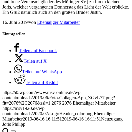
und treue Vereinsmitglieder des Möringer SV) zu Ihrem kleinen
Joris, welcher vergangenen Donnerstag das Licht der Welt erblickte.
Ein Gruß natürlich auch an den großen Bruder Justin.
16. Juni 2019
/
von
Ehemaliger Mitarbeiter
Eintrag teilen
Teilen auf Facebook
Teilen auf X
Teilen auf WhatsApp
Teilen auf Reddit
https://i0.wp.com/www.msv-online.de/wp-
content/uploads/2019/06/Foto-Collagen-App_ZGvL77.png?
fit=2076%2C2076&ssl=1
2076
2076
Ehemaliger Mitarbeiter
https://msv1920.de/wp-
content/uploads/2020/07/LogoHeader_color.png
Ehemaliger
Mitarbeiter
2019-06-16 16:11:51
2019-06-16 16:11:51
Neuzugang
Joris Philipp