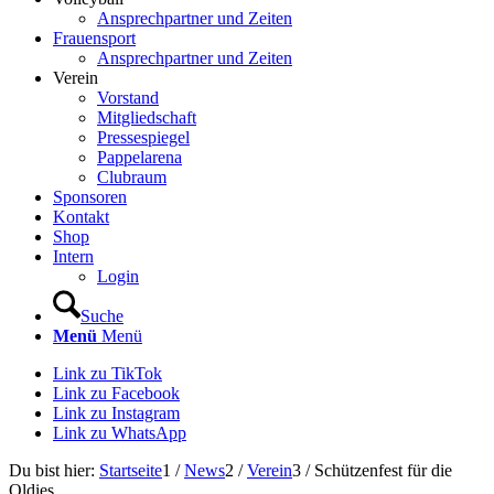
Ansprechpartner und Zeiten
Frauensport
Ansprechpartner und Zeiten
Verein
Vorstand
Mitgliedschaft
Pressespiegel
Pappelarena
Clubraum
Sponsoren
Kontakt
Shop
Intern
Login
Suche
Menü
Menü
Link zu TikTok
Link zu Facebook
Link zu Instagram
Link zu WhatsApp
Du bist hier:
Startseite
1
/
News
2
/
Verein
3
/
Schützenfest für die
Oldies