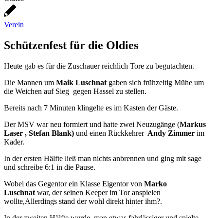
Verein
Schützenfest für die Oldies
Heute gab es für die Zuschauer reichlich Tore zu begutachten.
Die Mannen um
Maik Luschnat
gaben sich frühzeitig Mühe um
die Weichen auf Sieg gegen Hassel zu stellen.
Bereits nach 7 Minuten klingelte es im Kasten der Gäste.
Der MSV war neu formiert und hatte zwei Neuzugänge (
Markus
Laser , Stefan Blank)
und einen Rückkehrer
Andy Zimmer
im
Kader.
In der ersten Hälfte ließ man nichts anbrennen und ging mit sage
und schreibe 6:1 in die Pause.
Wobei das Gegentor ein Klasse Eigentor von
Marko
Luschnat
war, der seinen Keeper im Tor anspielen
wollte,Allerdings stand der wohl direkt hinter ihm?.
In der zweiten Hälfte wurde man etwas fahrlässiger und spielte