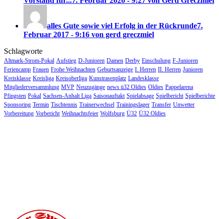
Vorstand für...
7. Februar 2020 - 9:27 von Gerd Greczmiel
alles Gute sowie viel Erfolg in der Rückrunde
7.
Februar 2017 - 9:16 von gerd greczmiel
Schlagworte
Altmark-Strom-Pokal
Aufstieg
D-Junioren
Damen
Derby
Einschulung
F-Junioren
Feriencamp
Frauen
Frohe Weihnachten
Geburtsanzeige
I. Herren
II. Herren
Junioren
Kreisklasse
Kreisliga
Kreisoberliga
Kunstrasenplatz
Landesklasse
Mitgliederversammlung
MVP
Neuzugänge
news ü32 Oldies
Oldies
Pappelarena
Pfingsten
Pokal
Sachsen-Anhalt Liga
Saisonauftakt
Spielabsage
Spielbericht
Spielberichte
Sponsoring
Termin
Tischtennis
Trainerwechsel
Trainingslager
Transfer
Unwetter
Vorbereitung
Vorbericht
Weihnachtsfeier
Wolfsburg
Ü32
Ü32 Oldies