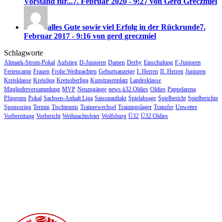
Vorstand für...
7. Februar 2020 - 9:27 von Gerd Greczmiel
alles Gute sowie viel Erfolg in der Rückrunde
7.
Februar 2017 - 9:16 von gerd greczmiel
Schlagworte
Altmark-Strom-Pokal
Aufstieg
D-Junioren
Damen
Derby
Einschulung
F-Junioren
Feriencamp
Frauen
Frohe Weihnachten
Geburtsanzeige
I. Herren
II. Herren
Junioren
Kreisklasse
Kreisliga
Kreisoberliga
Kunstrasenplatz
Landesklasse
Mitgliederversammlung
MVP
Neuzugänge
news ü32 Oldies
Oldies
Pappelarena
Pfingsten
Pokal
Sachsen-Anhalt Liga
Saisonauftakt
Spielabsage
Spielbericht
Spielberichte
Sponsoring
Termin
Tischtennis
Trainerwechsel
Trainingslager
Transfer
Unwetter
Vorbereitung
Vorbericht
Weihnachtsfeier
Wolfsburg
Ü32
Ü32 Oldies