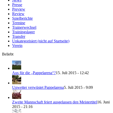
News
Presse
Preview
Review
Spielberichte
Termine
Trainerwechsel
Trainingslager
Transfer
Unkategorisiert (nicht auf Startseite)
Verein
Beliebt
Aus für die „Pappelarena“?
15. Juli 2015 - 12:42
Unwetter verwüstet Pappelarena
5. Juli 2015 - 9:09
Zweite Mannschaft feiert ausgelassen den Meistertitel
16. Juni
2015 - 21:16