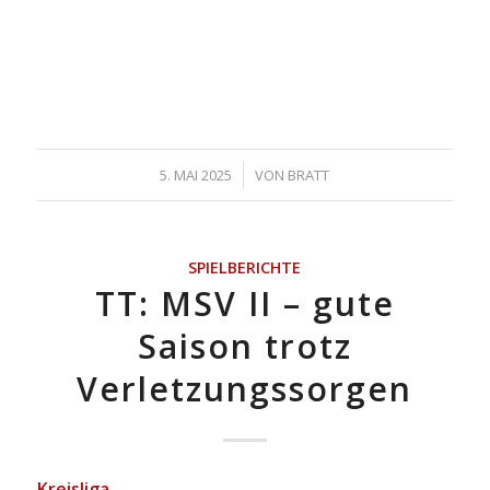
/
5. MAI 2025
VON
BRATT
SPIELBERICHTE
TT: MSV II – gute
Saison trotz
Verletzungssorgen
Kreisliga