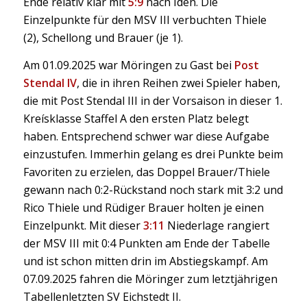
Ende relativ klar mit
5:9
nach Iden. Die
Einzelpunkte für den MSV III verbuchten Thiele
(2), Schellong und Brauer (je 1).
Am 01.09.2025 war Möringen zu Gast bei
Post
Stendal IV
, die in ihren Reihen zwei Spieler haben,
die mit Post Stendal III in der Vorsaison in dieser 1.
Kreísklasse Staffel A den ersten Platz belegt
haben. Entsprechend schwer war diese Aufgabe
einzustufen. Immerhin gelang es drei Punkte beim
Favoriten zu erzielen, das Doppel Brauer/Thiele
gewann nach 0:2-Rückstand noch stark mit 3:2 und
Rico Thiele und Rüdiger Brauer holten je einen
Einzelpunkt. Mit dieser
3:11
Niederlage rangiert
der MSV III mit 0:4 Punkten am Ende der Tabelle
und ist schon mitten drin im Abstiegskampf. Am
07.09.2025 fahren die Möringer zum letztjährigen
Tabellenletzten SV Eichstedt II.