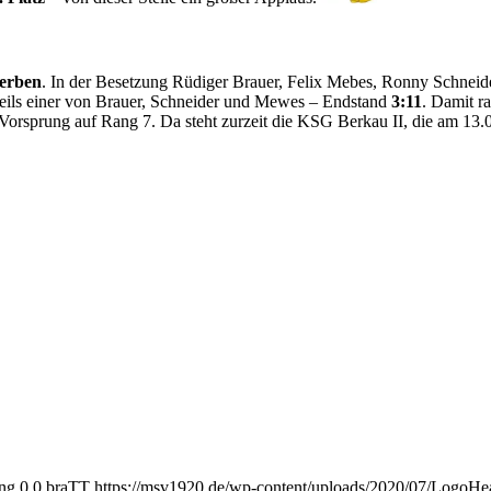
erben
. In der Besetzung Rüdiger Brauer, Felix Mebes, Ronny Schneid
weils einer von Brauer, Schneider und Mewes – Endstand
3:11
. Damit r
Vorsprung auf Rang 7. Da steht zurzeit die KSG Berkau II, die am 13.0
png
0
0
braTT
https://msv1920.de/wp-content/uploads/2020/07/LogoHe