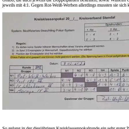
jeweils mit 4:1. Gegen Rot-Weiß-Werben allerdings mussten sie sich 
So gelang in der diesjährigen Kreisklassenpokalrunde ein sehr guter
2