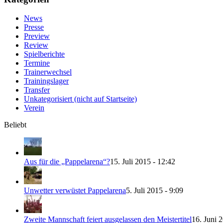
News
Presse
Preview
Review
Spielberichte
Termine
Trainerwechsel
Trainingslager
Transfer
Unkategorisiert (nicht auf Startseite)
Verein
Beliebt
Aus für die „Pappelarena“?
15. Juli 2015 - 12:42
Unwetter verwüstet Pappelarena
5. Juli 2015 - 9:09
Zweite Mannschaft feiert ausgelassen den Meistertitel
16. Juni 