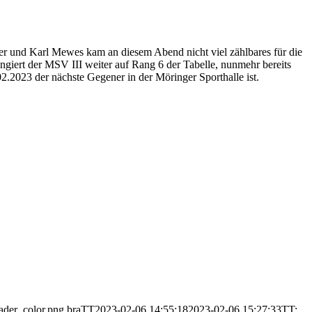
er und Karl Mewes kam an diesem Abend nicht viel zählbares für die
angiert der MSV III weiter auf Rang 6 der Tabelle, nunmehr bereits
2.2023 der nächste Gegener in der Möringer Sporthalle ist.
ader_color.png
braTT
2023-02-06 14:55:18
2023-02-06 15:27:33
TT: