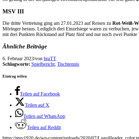
MSV III
Die dritte Vertretung ging am 27.01.2023 auf Reisen zu
Rot-Weiß-W
Möringer heraus. Lediglich drei Einzelsiege waren zu verbuchen, je
mit drei Punkten Rückstand auf Platz fünf und nur noch zwei Punkte 
Ähnliche Beiträge
6. Februar 2023
/
von
braTT
Schlagworte:
Spielbericht
,
Tischtennis
Eintrag teilen
Teilen auf Facebook
Teilen auf X
Teilen auf WhatsApp
Teilen auf Reddit
https://msv1920.de/wp-content/uploads/2020/07/LogoHeader_color.