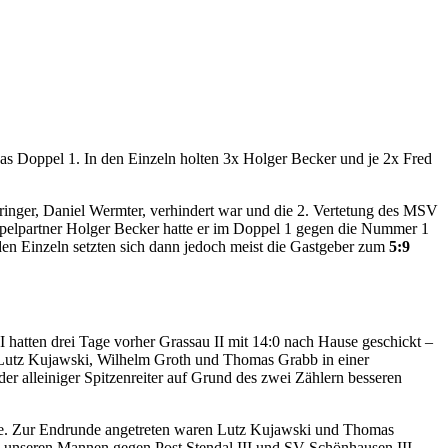
s Doppel 1. In den Einzeln holten 3x Holger Becker und je 2x Fred
ringer, Daniel Wermter, verhindert war und die 2. Vertetung des MSV
ppelpartner Holger Becker hatte er im Doppel 1 gegen die Nummer 1
en Einzeln setzten sich dann jedoch meist die Gastgeber zum
5:9
 hatten drei Tage vorher Grassau II mit 14:0 nach Hause geschickt –
on Lutz Kujawski, Wilhelm Groth und Thomas Grabb in einer
er alleiniger Spitzenreiter auf Grund des zwei Zählern besseren
atte. Zur Endrunde angetreten waren Lutz Kujawski und Thomas
en unseren Mannen gegen Post Stendal III und SV Schönhausen III