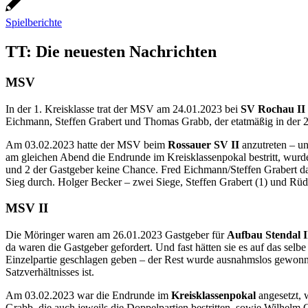
Spielberichte
TT: Die neuesten Nachrichten
MSV
In der 1. Kreisklasse trat der MSV am 24.01.2023 bei
SV Rochau II
Eichmann, Steffen Grabert und Thomas Grabb, der etatmäßig in der 2
Am 03.02.2023 hatte der MSV beim
Rossauer SV II
anzutreten – un
am gleichen Abend die Endrunde im Kreisklassenpokal bestritt, wurd
und 2 der Gastgeber keine Chance. Fred Eichmann/Steffen Grabert da
Sieg durch. Holger Becker – zwei Siege, Steffen Grabert (1) und Rüd
MSV II
Die Möringer waren am 26.01.2023 Gastgeber für
Aufbau Stendal I
da waren die Gastgeber gefordert. Und fast hätten sie es auf das se
Einzelpartie geschlagen geben – der Rest wurde ausnahmslos gewon
Satzverhältnisses ist.
Am 03.02.2023 war die Endrunde im
Kreisklassenpokal
angesetzt, 
Grabb, die auch jeweils die Doppelpartien bestritten, sowie Wilhelm