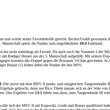
an und wurde seiner Favoritenrolle gerecht. Becker/Grabb gewannen da
. Mannschaft spielt, die Punkte zum ungefährdeten
10:4
Endstand.
d das nicht unbedingt als Favorit. Da auch noch die Nummer 2 der Mö
e mit Rüdiger Brauer aus der 3. Mannschaft aufgefüllt. Mit seinem Do
gegen konnten das Doppel gegen die Rossauer 3/4 klar gewinnen. In d
iger Brauer (1) holten dabei die Punkte für den MSV.
I
. Die zuvor mit dem MSV II punkt- und satzgleichen Tangermünder III
lbe Ergebnis gebracht, denn nur Rico Thiele musste sich an der Seite v
nen. Das Ergebnis von
13:1
führte nun dazu, dass Tangermünde III wied
wofür sich der MSV II mit Kujawski, Groth und Brauer qualifiziert h
 Groth. Von den vier in der Endrunde vertretenden Mannschaften siegt