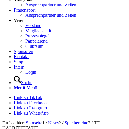
Ansprechpartner und Zeiten
Frauensport
Ansprechpartner und Zeiten
Verein
Vorstand
Mitgliedschaft
Pressespiegel
Pappelarena
Clubraum
Sponsoren
Kontakt
Shop
Intern
Login
Suche
Menü
Menü
Link zu TikTok
Link zu Facebook
Link zu Instagram
Link zu WhatsApp
Du bist hier:
Startseite
1
/
News
2
/
Spielberichte
3
/
TT:
HALBZEITFAZIT