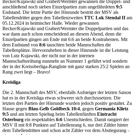
Becker/Kujawski und Grabert/Wermter gewannen die Doppel- und
anschließend noch sieben Einzelpartien zum ungefährdeten
9:5
Endstand. Die letzte Partie der Hinrunde bestritt der MSV als
Tabellendritter gegen den Tabellenzweiten
TTC Lok Stendal II
am
05.12.2024 in heimischer Halle. Wieder gewannen
Becker/Kujawski und Grabert/Wermter die Doppelpartien und das
war dann auch schon entscheidend an diesem Abend, denn die
Einzelpartien gingen am Ende mit 6:6 an beide Kontrahenten. Mit
dem Endstand von
8:6
tauschten beide Mannschaften die
Tabellenplätze. Hervorzuheben in dieser Hinrunde ist die Leistung
von Lutz Kujawski, der nicht nur in der internen
Mannschaftsreihung nunmehr an Nummer 1 geführt wird sondern
der in der Kreisoberliga-Rangliste mit ganz starken 25:2 Spielen an
Rang zwei liegt – Bravo!
Kreisliga
Die 2. Mannschaft des MSV, ebenfalls Aufsteiger der letzten Saison
hat es in der Kreisliga etwas schwerer sich durchzusetzen. Die
letzten drei Partien der Hinrunde wurden jedoch positiv gestaltet. Zu
Hause gegen
Blau-Gelb Goldbeck 10:4
, gegen
Germania Klietz
9:5
und am letzten Spieltag beim Tabellenfünften
Eintracht
Osterburg
ein respektables
6:6
Unentschieden. Damit rangiert der
MSV II mit 8:8 Punkten auf Tabellenrang 6, nur drei Zähler hinter
dem Tabellendritten und schon acht Zähler vor dem Abstiegsrang –