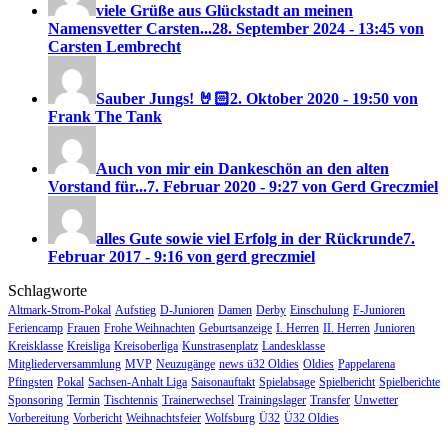
viele Grüße aus Glückstadt an meinen
Namensvetter Carsten...
28. September 2024 - 13:45 von
Carsten Lembrecht
Sauber Jungs! 🤘🏻
2. Oktober 2020 - 19:50 von
Frank The Tank
Auch von mir ein Dankeschön an den alten
Vorstand für...
7. Februar 2020 - 9:27 von Gerd Greczmiel
alles Gute sowie viel Erfolg in der Rückrunde
7.
Februar 2017 - 9:16 von gerd greczmiel
Schlagworte
Altmark-Strom-Pokal
Aufstieg
D-Junioren
Damen
Derby
Einschulung
F-Junioren
Feriencamp
Frauen
Frohe Weihnachten
Geburtsanzeige
I. Herren
II. Herren
Junioren
Kreisklasse
Kreisliga
Kreisoberliga
Kunstrasenplatz
Landesklasse
Mitgliederversammlung
MVP
Neuzugänge
news ü32 Oldies
Oldies
Pappelarena
Pfingsten
Pokal
Sachsen-Anhalt Liga
Saisonauftakt
Spielabsage
Spielbericht
Spielberichte
Sponsoring
Termin
Tischtennis
Trainerwechsel
Trainingslager
Transfer
Unwetter
Vorbereitung
Vorbericht
Weihnachtsfeier
Wolfsburg
Ü32
Ü32 Oldies