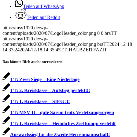
Teilen auf WhatsApp
Teilen auf Reddit
https://msv1920.de/wp-
content/uploads/2020/07/LogoHeader_color.png
0
0
braTT
https://msv1920.de/wp-
content/uploads/2020/07/LogoHeader_color.png
braTT
2024-12-18
14:33:24
2024-12-18 14:35:45
TT: HALBZEITFAZIT
Das könnte Dich auch interessieren
TT: Zwei Siege – Eine Niederlage
TT: 2. Kreisklasse – Aufstieg perfekt!!!
TT: 1. Kreisklasse – SIEG !!!
TT: MSV II – gute Saison trotz Verletzungssorgen
TT: 1. Kreisklasse – Heimliches Ziel knapp verfehlt
Auswärtssieg für die Zweite Herrenmannschaft!