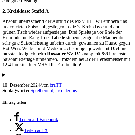
eine gute Leistung.
2. Kreisklasse Staffel A
Absolut überraschend der Auftritt des MSV III – wir erinnern uns –
in der letzten Saison abgestiegen in die 3. Kreisklasse und am
grünen Tisch wieder aufgestiegen. Drei Spieltage vor Ende der
Hinrunde auf Rang 1 der Tabelle stehend, zogen die Männer die
sehr gute Saisonleistung unbeirrt durch, gewannen zu Hause gegen
Rot-Weiß Werben und Medizin Uchtspringe jeweils mit
10:4
und
mussten lediglich beim
Rossauer SV IV
knapp mit
6:8
ihre erste
Saisonniederlage hinnehmen. Trotzdem heißt der Herbstmeister mit
12:4 Punkten hier MSV III – Gratulation!
18. Dezember 2024
/
von
braTT
Schlagworte:
Spielbericht
,
Tischtennis
Eintrag teilen
Teilen auf Facebook
Teilen auf X