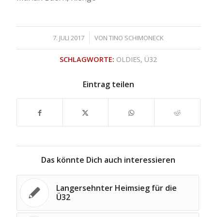
/
7. JULI 2017
VON
TINO SCHIMONECK
SCHLAGWORTE:
OLDIES
,
Ü32
Eintrag teilen
Das könnte Dich auch interessieren
Langersehnter Heimsieg für die
Ü32