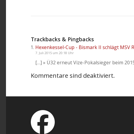
Trackbacks & Pingbacks
Hexenkessel-Cup - Bismark II schlägt MSV R
7. Juli 2015 um 20:18 Uhr
[…] » Ü32 erneut Vize-Pokalsieger beim 201
Kommentare sind deaktiviert.