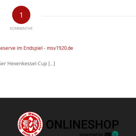
1
KOMMENTAR
eserve im Endspiel - msv1920.de
5er Hexenkessel-Cup […]