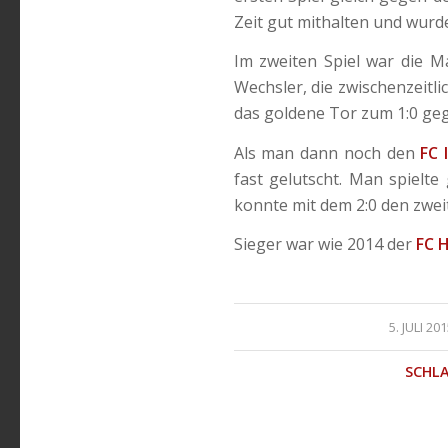
Zeit gut mithalten und wurd
Im zweiten Spiel war die M
Wechsler, die zwischenzeitli
das goldene Tor zum 1:0 g
Als man dann noch den
FC 
fast gelutscht. Man spielt
konnte mit dem 2:0 den zweit
Sieger war wie 2014 der
FC 
/
5. JULI 20
SCHL