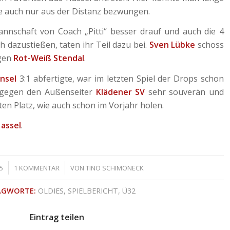
e auch nur aus der Distanz bezwungen.
annschaft von Coach „Pitti“ besser drauf und auch die 4
ch dazustießen, taten ihr Teil dazu bei.
Sven Lübke
schoss
egen
Rot-Weiß Stendal
.
Insel
3:1 abfertigte, war im letzten Spiel der Drops schon
e gegen den Außenseiter
Klädener SV
sehr souverän und
en Platz, wie auch schon im Vorjahr holen.
Hassel
.
/
15
1 KOMMENTAR
VON
TINO SCHIMONECK
AGWORTE:
OLDIES
,
SPIELBERICHT
,
Ü32
Eintrag teilen