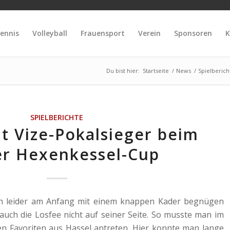
ennis
Volleyball
Frauensport
Verein
Sponsoren
K
Du bist hier:
Startseite
/
News
/
Spielberich
SPIELBERICHTE
t Vize-Pokalsieger beim
er Hexenkessel-Cup
ch leider am Anfang mit einem knappen Kader begnügen
 auch die Losfee nicht auf seiner Seite. So musste man im
en Favoriten aus Hassel antreten. Hier konnte man lange