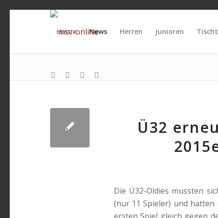
Home
News
Herren
Junioren
Tischt
sagt:
Ü32 erneu
2015
Die Ü32-Oldies mussten si
(nur 11 Spieler) und hatten
ersten Spiel gleich gegen d