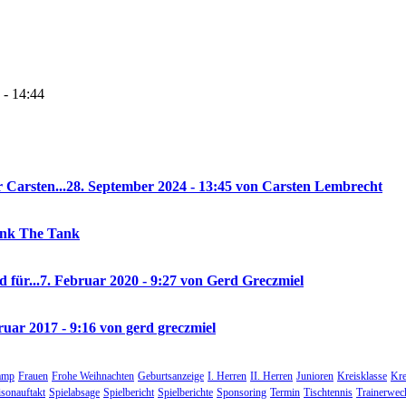
 - 14:44
 Carsten...
28. September 2024 - 13:45 von Carsten Lembrecht
rank The Tank
 für...
7. Februar 2020 - 9:27 von Gerd Greczmiel
ruar 2017 - 9:16 von gerd greczmiel
amp
Frauen
Frohe Weihnachten
Geburtsanzeige
I. Herren
II. Herren
Junioren
Kreisklasse
Kre
isonauftakt
Spielabsage
Spielbericht
Spielberichte
Sponsoring
Termin
Tischtennis
Trainerwec