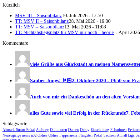
Kürzlich
MSV III – Saisonbilanz
10. Juli 2026 - 12:50
TT: MSV II – Saisonbilanz
28. Mai 2026 - 19:00
TT: MSV – Saisonbilanz
13. Mai 2026 - 11:08
TT: Nichtabstiegsplatz für MSV nur noch Theorie
1. April 2026
Kommentare
viele Grüße aus Glückstadt an meinen Namensvetter
Sauber Jungs! 🤘🏻
2. Oktober 2020 - 19:50 von F
Auch von mir ein Dankeschön an den alten Vorstand
alles Gute sowie viel Erfolg in der Rückrunde
7. Feb
Schlagworte
Altmark-Strom-Pokal
Aufstieg
D-Junioren
Damen
Derby
Einschulung
F-Junioren
Ferienc
Neuzugänge
news ü32 Oldies
Oldies
Pappelarena
Pfingsten
Pokal
Sachsen-Anhalt Liga
Sa