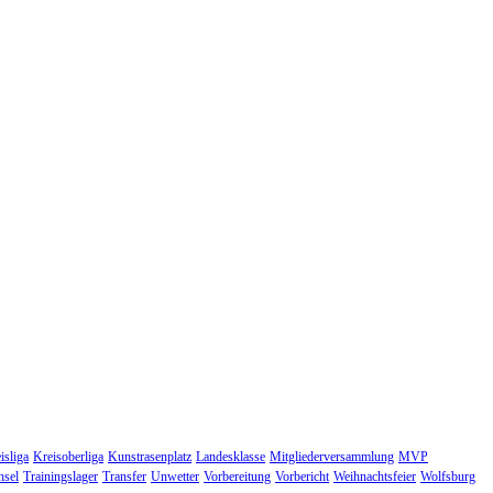
isliga
Kreisoberliga
Kunstrasenplatz
Landesklasse
Mitgliederversammlung
MVP
hsel
Trainingslager
Transfer
Unwetter
Vorbereitung
Vorbericht
Weihnachtsfeier
Wolfsburg