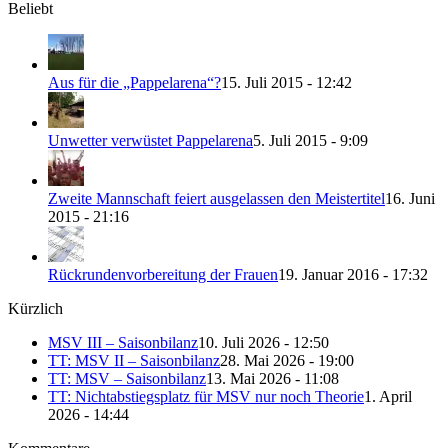
Beliebt
Aus für die „Pappelarena“?
15. Juli 2015 - 12:42
Unwetter verwüstet Pappelarena
5. Juli 2015 - 9:09
Zweite Mannschaft feiert ausgelassen den Meistertitel
16. Juni
2015 - 21:16
Rückrundenvorbereitung der Frauen
19. Januar 2016 - 17:32
Kürzlich
MSV III – Saisonbilanz
10. Juli 2026 - 12:50
TT: MSV II – Saisonbilanz
28. Mai 2026 - 19:00
TT: MSV – Saisonbilanz
13. Mai 2026 - 11:08
TT: Nichtabstiegsplatz für MSV nur noch Theorie
1. April
2026 - 14:44