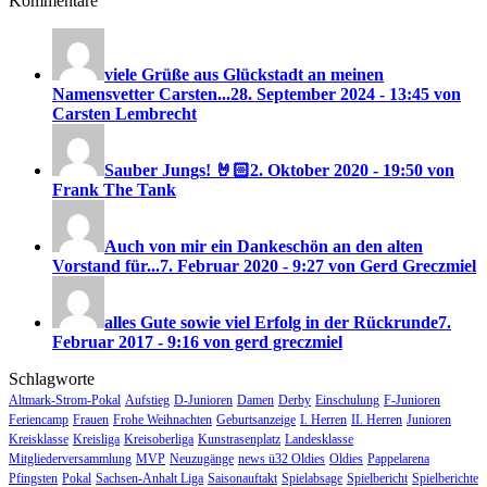
Kommentare
viele Grüße aus Glückstadt an meinen
Namensvetter Carsten...
28. September 2024 - 13:45 von
Carsten Lembrecht
Sauber Jungs! 🤘🏻
2. Oktober 2020 - 19:50 von
Frank The Tank
Auch von mir ein Dankeschön an den alten
Vorstand für...
7. Februar 2020 - 9:27 von Gerd Greczmiel
alles Gute sowie viel Erfolg in der Rückrunde
7.
Februar 2017 - 9:16 von gerd greczmiel
Schlagworte
Altmark-Strom-Pokal
Aufstieg
D-Junioren
Damen
Derby
Einschulung
F-Junioren
Feriencamp
Frauen
Frohe Weihnachten
Geburtsanzeige
I. Herren
II. Herren
Junioren
Kreisklasse
Kreisliga
Kreisoberliga
Kunstrasenplatz
Landesklasse
Mitgliederversammlung
MVP
Neuzugänge
news ü32 Oldies
Oldies
Pappelarena
Pfingsten
Pokal
Sachsen-Anhalt Liga
Saisonauftakt
Spielabsage
Spielbericht
Spielberichte