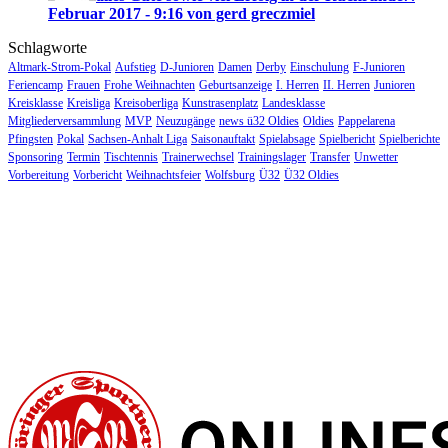
Februar 2017 - 9:16 von gerd greczmiel
Schlagworte
Altmark-Strom-Pokal
Aufstieg
D-Junioren
Damen
Derby
Einschulung
F-Junioren
Feriencamp
Frauen
Frohe Weihnachten
Geburtsanzeige
I. Herren
II. Herren
Junioren
Kreisklasse
Kreisliga
Kreisoberliga
Kunstrasenplatz
Landesklasse
Mitgliederversammlung
MVP
Neuzugänge
news ü32 Oldies
Oldies
Pappelarena
Pfingsten
Pokal
Sachsen-Anhalt Liga
Saisonauftakt
Spielabsage
Spielbericht
Spielberichte
Sponsoring
Termin
Tischtennis
Trainerwechsel
Trainingslager
Transfer
Unwetter
Vorbereitung
Vorbericht
Weihnachtsfeier
Wolfsburg
Ü32
Ü32 Oldies