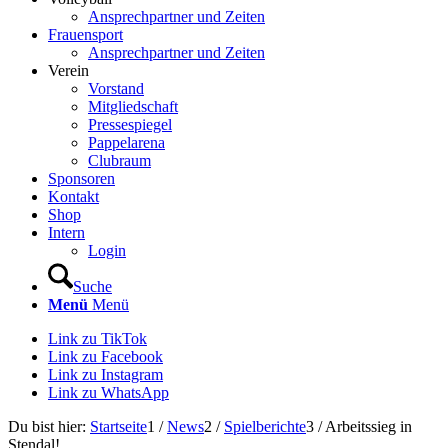
Ansprechpartner und Zeiten
Frauensport
Ansprechpartner und Zeiten
Verein
Vorstand
Mitgliedschaft
Pressespiegel
Pappelarena
Clubraum
Sponsoren
Kontakt
Shop
Intern
Login
Suche
Menü
Menü
Link zu TikTok
Link zu Facebook
Link zu Instagram
Link zu WhatsApp
Du bist hier:
Startseite
1
/
News
2
/
Spielberichte
3
/
Arbeitssieg in
Stendal!