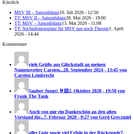
Kürzlich
MSV III – Saisonbilanz
10. Juli 2026 - 12:50
TT: MSV II – Saisonbilanz
28. Mai 2026 - 19:00
TT: MSV – Saisonbilanz
13. Mai 2026 - 11:08
TT: Nichtabstiegsplatz für MSV nur noch Theorie
1. April
2026 - 14:44
Kommentare
viele Grüße aus Glückstadt an meinen
Namensvetter Carsten...
28. September 2024 - 13:45 von
Carsten Lembrecht
Sauber Jungs! 🤘🏻
2. Oktober 2020 - 19:50 von
Frank The Tank
Auch von mir ein Dankeschön an den alten
Vorstand für...
7. Februar 2020 - 9:27 von Gerd Greczmiel
alles Gute sowie viel Erfolg in der Rückrunde
7.