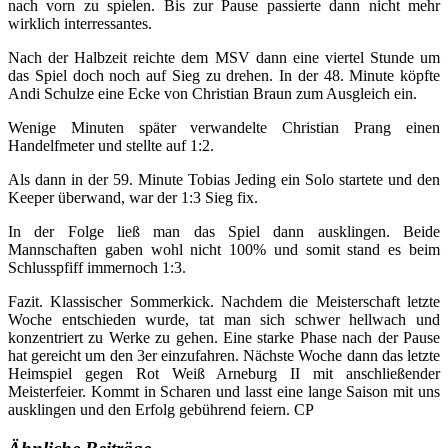
nach vorn zu spielen. Bis zur Pause passierte dann nicht mehr
wirklich interressantes.
Nach der Halbzeit reichte dem MSV dann eine viertel Stunde um
das Spiel doch noch auf Sieg zu drehen. In der 48. Minute köpfte
Andi Schulze eine Ecke von Christian Braun zum Ausgleich ein.
Wenige Minuten später verwandelte Christian Prang einen
Handelfmeter und stellte auf 1:2.
Als dann in der 59. Minute Tobias Jeding ein Solo startete und den
Keeper überwand, war der 1:3 Sieg fix.
In der Folge ließ man das Spiel dann ausklingen. Beide
Mannschaften gaben wohl nicht 100% und somit stand es beim
Schlusspfiff immernoch 1:3.
Fazit. Klassischer Sommerkick. Nachdem die Meisterschaft letzte
Woche entschieden wurde, tat man sich schwer hellwach und
konzentriert zu Werke zu gehen. Eine starke Phase nach der Pause
hat gereicht um den 3er einzufahren. Nächste Woche dann das letzte
Heimspiel gegen Rot Weiß Arneburg II mit anschließender
Meisterfeier. Kommt in Scharen und lasst eine lange Saison mit uns
ausklingen und den Erfolg gebührend feiern. CP