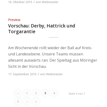
/
16. Oktober 2015
von
Webmaster
Preview
Vorschau: Derby, Hattrick und
Torgarantie
Am Wochenende rollt wieder der Ball auf Kreis-
und Landesebene. Unsere Teams müssen
allesamt auswärts ran. Der Spieltag aus Möringer
Sicht in der Vorschau.
/
17. September 2015
von
Webmaster
‹
1
2
3
4
Seite 3 von 7
5
›
»