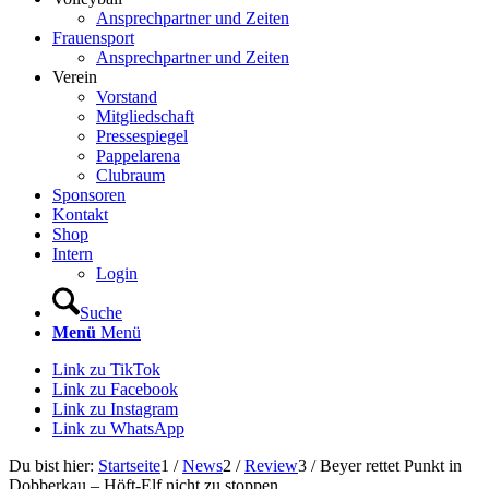
Ansprechpartner und Zeiten
Frauensport
Ansprechpartner und Zeiten
Verein
Vorstand
Mitgliedschaft
Pressespiegel
Pappelarena
Clubraum
Sponsoren
Kontakt
Shop
Intern
Login
Suche
Menü
Menü
Link zu TikTok
Link zu Facebook
Link zu Instagram
Link zu WhatsApp
Du bist hier:
Startseite
1
/
News
2
/
Review
3
/
Beyer rettet Punkt in
Dobberkau – Höft-Elf nicht zu stoppen