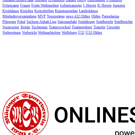
Altmark-Strom-Pokal
Aufstieg
D-Junioren
Damen
Derby
Einschulung
F-Junioren
Feriencamp
Frauen
Frohe Weihnachten
Geburtsanzeige
I. Herren
II. Herren
Junioren
Kreisklasse
Kreisliga
Kreisoberliga
Kunstrasenplatz
Landesklasse
Mitgliederversammlung
MVP
Neuzugänge
news ü32 Oldies
Oldies
Pappelarena
Pfingsten
Pokal
Sachsen-Anhalt Liga
Saisonauftakt
Spielabsage
Spielbericht
Spielberichte
Sponsoring
Termin
Tischtennis
Trainerwechsel
Trainingslager
Transfer
Unwetter
Vorbereitung
Vorbericht
Weihnachtsfeier
Wolfsburg
Ü32
Ü32 Oldies