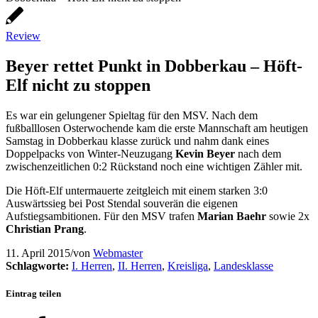
Review
Beyer rettet Punkt in Dobberkau – Höft-
Elf nicht zu stoppen
Es war ein gelungener Spieltag für den MSV. Nach dem
fußballlosen Osterwochende kam die erste Mannschaft am heutigen
Samstag in Dobberkau klasse zurück und nahm dank eines
Doppelpacks von Winter-Neuzugang
Kevin Beyer
nach dem
zwischenzeitlichen 0:2 Rückstand noch eine wichtigen Zähler mit.
Die Höft-Elf untermauerte zeitgleich mit einem starken 3:0
Auswärtssieg bei Post Stendal souverän die eigenen
Aufstiegsambitionen. Für den MSV trafen
Marian Baehr
sowie 2x
Christian Prang
.
11. April 2015
/
von
Webmaster
Schlagworte:
I. Herren
,
II. Herren
,
Kreisliga
,
Landesklasse
Eintrag teilen