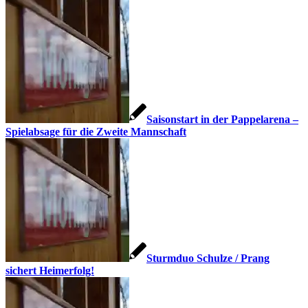
Saisonstart in der Pappelarena –
Spielabsage für die Zweite Mannschaft
Sturmduo Schulze / Prang
sichert Heimerfolg!