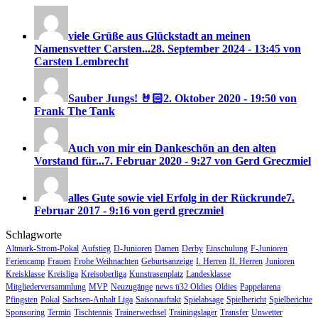
viele Grüße aus Glückstadt an meinen
Namensvetter Carsten...
28. September 2024 - 13:45 von
Carsten Lembrecht
Sauber Jungs! 🤘🏻
2. Oktober 2020 - 19:50 von
Frank The Tank
Auch von mir ein Dankeschön an den alten
Vorstand für...
7. Februar 2020 - 9:27 von Gerd Greczmiel
alles Gute sowie viel Erfolg in der Rückrunde
7.
Februar 2017 - 9:16 von gerd greczmiel
Schlagworte
Altmark-Strom-Pokal
Aufstieg
D-Junioren
Damen
Derby
Einschulung
F-Junioren
Feriencamp
Frauen
Frohe Weihnachten
Geburtsanzeige
I. Herren
II. Herren
Junioren
Kreisklasse
Kreisliga
Kreisoberliga
Kunstrasenplatz
Landesklasse
Mitgliederversammlung
MVP
Neuzugänge
news ü32 Oldies
Oldies
Pappelarena
Pfingsten
Pokal
Sachsen-Anhalt Liga
Saisonauftakt
Spielabsage
Spielbericht
Spielberichte
Sponsoring
Termin
Tischtennis
Trainerwechsel
Trainingslager
Transfer
Unwetter