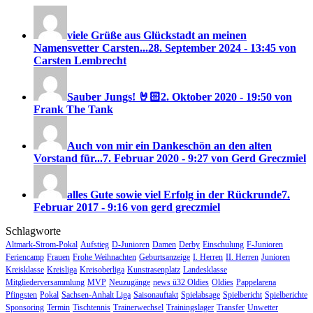
viele Grüße aus Glückstadt an meinen
Namensvetter Carsten...
28. September 2024 - 13:45 von
Carsten Lembrecht
Sauber Jungs! 🤘🏻
2. Oktober 2020 - 19:50 von
Frank The Tank
Auch von mir ein Dankeschön an den alten
Vorstand für...
7. Februar 2020 - 9:27 von Gerd Greczmiel
alles Gute sowie viel Erfolg in der Rückrunde
7.
Februar 2017 - 9:16 von gerd greczmiel
Schlagworte
Altmark-Strom-Pokal
Aufstieg
D-Junioren
Damen
Derby
Einschulung
F-Junioren
Feriencamp
Frauen
Frohe Weihnachten
Geburtsanzeige
I. Herren
II. Herren
Junioren
Kreisklasse
Kreisliga
Kreisoberliga
Kunstrasenplatz
Landesklasse
Mitgliederversammlung
MVP
Neuzugänge
news ü32 Oldies
Oldies
Pappelarena
Pfingsten
Pokal
Sachsen-Anhalt Liga
Saisonauftakt
Spielabsage
Spielbericht
Spielberichte
Sponsoring
Termin
Tischtennis
Trainerwechsel
Trainingslager
Transfer
Unwetter