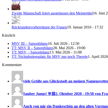
Zweite Mannschaft feiert ausgelassen den Meistertitel
16. Juni 
Rückrundenvorbereitung der Frauen
19. Januar 2016 - 17:32
Kürzlich
MSV III – Saisonbilanz
10. Juli 2026 - 12:50
TT: MSV II – Saisonbilanz
28. Mai 2026 - 19:00
TT: MSV – Saisonbilanz
13. Mai 2026 - 11:08
TT: Nichtabstiegsplatz für MSV nur noch Theorie
1. April 2026
Kommentare
viele Grüße aus Glückstadt an meinen Namensvetter
Sauber Jungs! 🤘🏻
2. Oktober 2020 - 19:50 von F
Auch von mir ein Dankeschön an den alten Vorstand