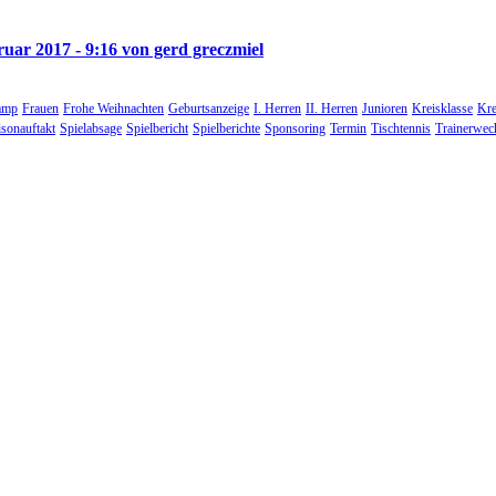
ruar 2017 - 9:16 von gerd greczmiel
amp
Frauen
Frohe Weihnachten
Geburtsanzeige
I. Herren
II. Herren
Junioren
Kreisklasse
Kre
isonauftakt
Spielabsage
Spielbericht
Spielberichte
Sponsoring
Termin
Tischtennis
Trainerwec