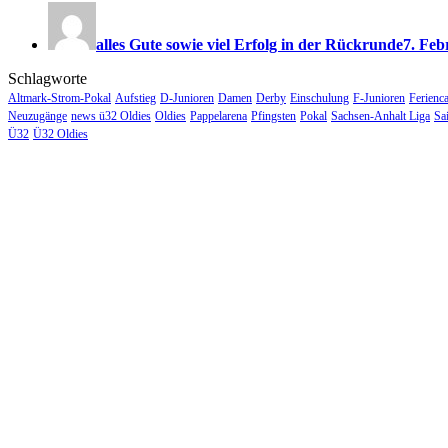
alles Gute sowie viel Erfolg in der Rückrunde
7. Feb
Schlagworte
Altmark-Strom-Pokal
Aufstieg
D-Junioren
Damen
Derby
Einschulung
F-Junioren
Ferienc
Neuzugänge
news ü32 Oldies
Oldies
Pappelarena
Pfingsten
Pokal
Sachsen-Anhalt Liga
Sa
Ü32
Ü32 Oldies