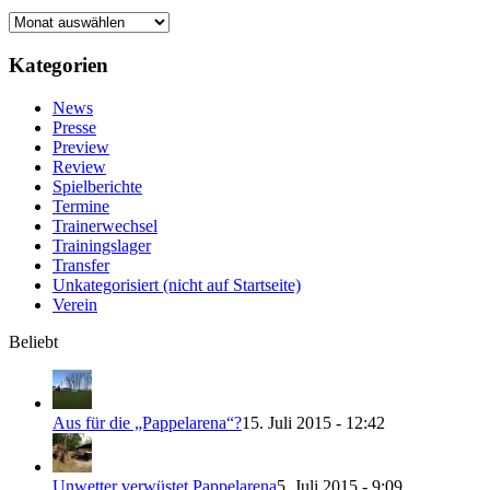
Ältere
Beiträge
Kategorien
News
Presse
Preview
Review
Spielberichte
Termine
Trainerwechsel
Trainingslager
Transfer
Unkategorisiert (nicht auf Startseite)
Verein
Beliebt
Aus für die „Pappelarena“?
15. Juli 2015 - 12:42
Unwetter verwüstet Pappelarena
5. Juli 2015 - 9:09