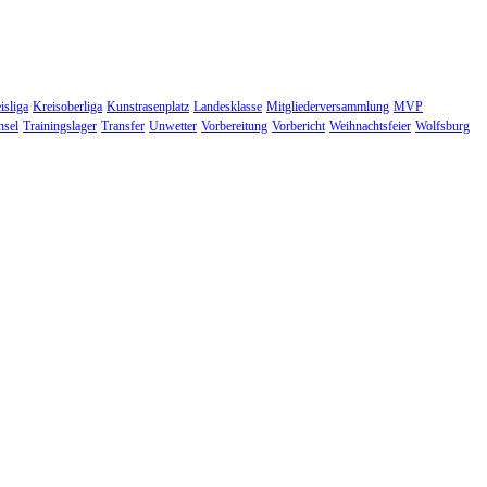
isliga
Kreisoberliga
Kunstrasenplatz
Landesklasse
Mitgliederversammlung
MVP
hsel
Trainingslager
Transfer
Unwetter
Vorbereitung
Vorbericht
Weihnachtsfeier
Wolfsburg