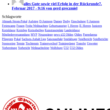
alles Gute sowie viel Erfolg in der Rückrunde
7.
Februar 2017 - 9:16 von gerd greczmiel
Schlagworte
Altmark-Strom-Pokal
Aufstieg
D-Junioren
Damen
Derby
Einschulung
F-Junioren
Feriencamp
Frauen
Frohe Weihnachten
Geburtsanzeige
I. Herren
II. Herren
Junioren
Kreisklasse
Kreisliga
Kreisoberliga
Kunstrasenplatz
Landesklasse
Mitgliederversammlung
MVP
Neuzugänge
news ü32 Oldies
Oldies
Pappelarena
Pfingsten
Pokal
Sachsen-Anhalt Liga
Saisonauftakt
Spielabsage
Spielbericht
Spielberichte
Sponsoring
Termin
Tischtennis
Trainerwechsel
Trainingslager
Transfer
Unwetter
Vorbereitung
Vorbericht
Weihnachtsfeier
Wolfsburg
Ü32
Ü32 Oldies