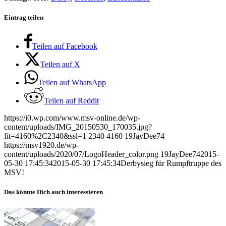
Eintrag teilen
Teilen auf Facebook
Teilen auf X
Teilen auf WhatsApp
Teilen auf Reddit
https://i0.wp.com/www.msv-online.de/wp-
content/uploads/IMG_20150530_170035.jpg?
fit=4160%2C2340&ssl=1
2340
4160
19JayDee74
https://msv1920.de/wp-
content/uploads/2020/07/LogoHeader_color.png
19JayDee74
2015-
05-30 17:45:34
2015-05-30 17:45:34
Derbysieg für Rumpftruppe des
MSV!
Das könnte Dich auch interessieren