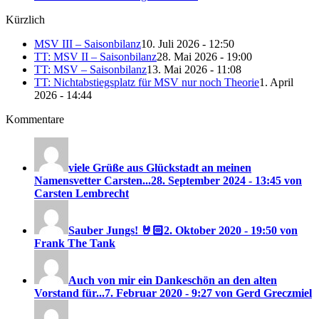
Kürzlich
MSV III – Saisonbilanz
10. Juli 2026 - 12:50
TT: MSV II – Saisonbilanz
28. Mai 2026 - 19:00
TT: MSV – Saisonbilanz
13. Mai 2026 - 11:08
TT: Nichtabstiegsplatz für MSV nur noch Theorie
1. April
2026 - 14:44
Kommentare
viele Grüße aus Glückstadt an meinen
Namensvetter Carsten...
28. September 2024 - 13:45 von
Carsten Lembrecht
Sauber Jungs! 🤘🏻
2. Oktober 2020 - 19:50 von
Frank The Tank
Auch von mir ein Dankeschön an den alten
Vorstand für...
7. Februar 2020 - 9:27 von Gerd Greczmiel