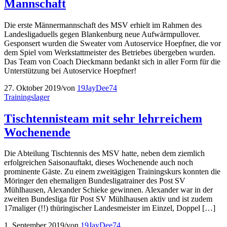
Mannschaft
Die erste Männermannschaft des MSV erhielt im Rahmen des
Landesligaduells gegen Blankenburg neue Aufwärmpullover.
Gesponsert wurden die Sweater vom Autoservice Hoepfner, die vor
dem Spiel vom Werkstattmeister des Betriebes übergeben wurden.
Das Team von Coach Dieckmann bedankt sich in aller Form für die
Unterstützung bei Autoservice Hoepfner!
27. Oktober 2019
/
von
19JayDee74
Trainingslager
Tischtennisteam mit sehr lehrreichem
Wochenende
Die Abteilung Tischtennis des MSV hatte, neben dem ziemlich
erfolgreichen Saisonauftakt, dieses Wochenende auch noch
prominente Gäste. Zu einem zweitägigen Trainingskurs konnten die
Möringer den ehemaligen Bundesligatrainer des Post SV
Mühlhausen, Alexander Schieke gewinnen. Alexander war in der
zweiten Bundesliga für Post SV Mühlhausen aktiv und ist zudem
17maliger (!!) thüringischer Landesmeister im Einzel, Doppel […]
1. September 2019
/
von
19JayDee74