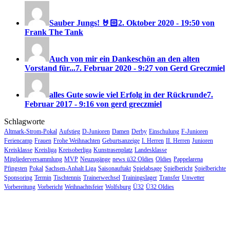
Sauber Jungs! 🤘🏻
2. Oktober 2020 - 19:50 von
Frank The Tank
Auch von mir ein Dankeschön an den alten
Vorstand für...
7. Februar 2020 - 9:27 von Gerd Greczmiel
alles Gute sowie viel Erfolg in der Rückrunde
7.
Februar 2017 - 9:16 von gerd greczmiel
Schlagworte
Altmark-Strom-Pokal
Aufstieg
D-Junioren
Damen
Derby
Einschulung
F-Junioren
Feriencamp
Frauen
Frohe Weihnachten
Geburtsanzeige
I. Herren
II. Herren
Junioren
Kreisklasse
Kreisliga
Kreisoberliga
Kunstrasenplatz
Landesklasse
Mitgliederversammlung
MVP
Neuzugänge
news ü32 Oldies
Oldies
Pappelarena
Pfingsten
Pokal
Sachsen-Anhalt Liga
Saisonauftakt
Spielabsage
Spielbericht
Spielberichte
Sponsoring
Termin
Tischtennis
Trainerwechsel
Trainingslager
Transfer
Unwetter
Vorbereitung
Vorbericht
Weihnachtsfeier
Wolfsburg
Ü32
Ü32 Oldies