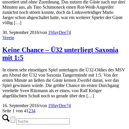
unsortiert und ohne Zuordnung. Das nutzen die Gäste nach nur drei
Minuten aus, als Tino Schimoneck einen Rot-Weiß-Angreifer
zunächst noch stören konnte, doch da Linksverteidiger Mario
Jaeger schon abgeschaltet hatte, war ein weiterer Spieler der Gäste
völlig […]
30. September 2016
/
von
19JayDee74
Verein
Keine Chance – Ü32 unterliegt Saxonia
mit 1:5
In einem sehr einseitigen Spiel unterlagen die Ü32-Oldies des MSV
am Abend der Ü32 von Saxonia Tangermünde mit 1:5. Von der
ersten Minute an ließen die Gäste keinen Zweifel daran, wer das
Spiel gewinnen würde. Die größte Chance im ersten Durchgang
vereitelte Sven Ritzmann als er einen, von Ralf Kröger
abgefälschten Schuß noch so gerade über den […]
16. September 2016
/
von
19JayDee74
Seite 1 von 4
1
2
3
4