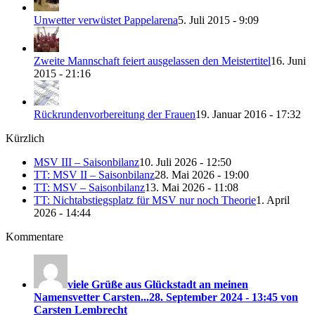
Unwetter verwüstet Pappelarena
5. Juli 2015 - 9:09
Zweite Mannschaft feiert ausgelassen den Meistertitel
16. Juni
2015 - 21:16
Rückrundenvorbereitung der Frauen
19. Januar 2016 - 17:32
Kürzlich
MSV III – Saisonbilanz
10. Juli 2026 - 12:50
TT: MSV II – Saisonbilanz
28. Mai 2026 - 19:00
TT: MSV – Saisonbilanz
13. Mai 2026 - 11:08
TT: Nichtabstiegsplatz für MSV nur noch Theorie
1. April
2026 - 14:44
Kommentare
viele Grüße aus Glückstadt an meinen
Namensvetter Carsten...
28. September 2024 - 13:45 von
Carsten Lembrecht