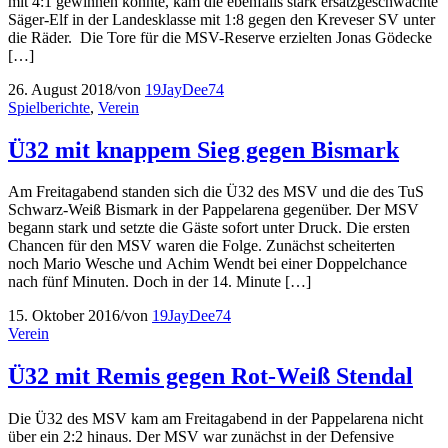
mit 4:1 gewinnen konnte, kam die ebenfalls stark ersatzgeschwächte
Säger-Elf in der Landesklasse mit 1:8 gegen den Kreveser SV unter
die Räder. Die Tore für die MSV-Reserve erzielten Jonas Gödecke
[…]
26. August 2018
/
von
19JayDee74
Spielberichte
,
Verein
Ü32 mit knappem Sieg gegen Bismark
Am Freitagabend standen sich die Ü32 des MSV und die des TuS
Schwarz-Weiß Bismark in der Pappelarena gegenüber. Der MSV
begann stark und setzte die Gäste sofort unter Druck. Die ersten
Chancen für den MSV waren die Folge. Zunächst scheiterten
noch Mario Wesche und Achim Wendt bei einer Doppelchance
nach fünf Minuten. Doch in der 14. Minute […]
15. Oktober 2016
/
von
19JayDee74
Verein
Ü32 mit Remis gegen Rot-Weiß Stendal
Die Ü32 des MSV kam am Freitagabend in der Pappelarena nicht
über ein 2:2 hinaus. Der MSV war zunächst in der Defensive