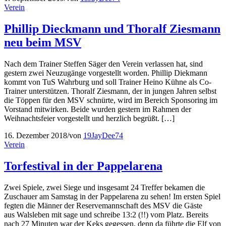
Verein
Phillip Dieckmann und Thoralf Ziesmann
neu beim MSV
Nach dem Trainer Steffen Säger den Verein verlassen hat, sind
gestern zwei Neuzugänge vorgestellt worden. Phillip Diekmann
kommt von TuS Wahrburg und soll Trainer Heino Kühne als Co-
Trainer unterstützen. Thoralf Ziesmann, der in jungen Jahren selbst
die Töppen für den MSV schnürte, wird im Bereich Sponsoring im
Vorstand mitwirken. Beide wurden gestern im Rahmen der
Weihnachtsfeier vorgestellt und herzlich begrüßt. […]
16. Dezember 2018
/
von
19JayDee74
Verein
Torfestival in der Pappelarena
Zwei Spiele, zwei Siege und insgesamt 24 Treffer bekamen die
Zuschauer am Samstag in der Pappelarena zu sehen! Im ersten Spiel
fegten die Männer der Reservemannschaft des MSV die Gäste
aus Walsleben mit sage und schreibe 13:2 (!!) vom Platz. Bereits
nach 27 Minuten war der Keks gegessen, denn da führte die Elf von