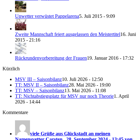
Unwetter verwüstet Pappelarena
5. Juli 2015 - 9:09
Zweite Mannschaft feiert ausgelassen den Meistertitel
16. Juni
2015 - 21:16
Rückrundenvorbereitung der Frauen
19. Januar 2016 - 17:32
Kürzlich
MSV III – Saisonbilanz
10. Juli 2026 - 12:50
TT: MSV II – Saisonbilanz
28. Mai 2026 - 19:00
TT: MSV – Saisonbilanz
13. Mai 2026 - 11:08
TT: Nichtabstiegsplatz für MSV nur noch Theorie
1. April
2026 - 14:44
Kommentare
viele Grüße aus Glückstadt an meinen
Namensvetter Carsten...
28. September 2024 - 13:45 von