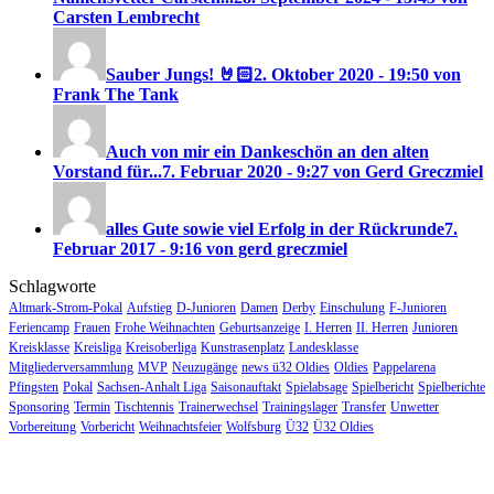
Carsten Lembrecht
Sauber Jungs! 🤘🏻
2. Oktober 2020 - 19:50 von
Frank The Tank
Auch von mir ein Dankeschön an den alten
Vorstand für...
7. Februar 2020 - 9:27 von Gerd Greczmiel
alles Gute sowie viel Erfolg in der Rückrunde
7.
Februar 2017 - 9:16 von gerd greczmiel
Schlagworte
Altmark-Strom-Pokal
Aufstieg
D-Junioren
Damen
Derby
Einschulung
F-Junioren
Feriencamp
Frauen
Frohe Weihnachten
Geburtsanzeige
I. Herren
II. Herren
Junioren
Kreisklasse
Kreisliga
Kreisoberliga
Kunstrasenplatz
Landesklasse
Mitgliederversammlung
MVP
Neuzugänge
news ü32 Oldies
Oldies
Pappelarena
Pfingsten
Pokal
Sachsen-Anhalt Liga
Saisonauftakt
Spielabsage
Spielbericht
Spielberichte
Sponsoring
Termin
Tischtennis
Trainerwechsel
Trainingslager
Transfer
Unwetter
Vorbereitung
Vorbericht
Weihnachtsfeier
Wolfsburg
Ü32
Ü32 Oldies