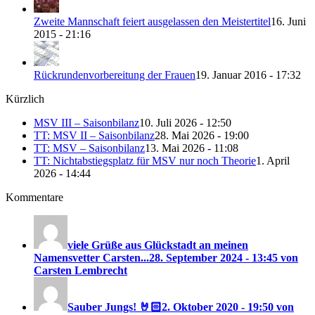
Zweite Mannschaft feiert ausgelassen den Meistertitel
16. Juni
2015 - 21:16
Rückrundenvorbereitung der Frauen
19. Januar 2016 - 17:32
Kürzlich
MSV III – Saisonbilanz
10. Juli 2026 - 12:50
TT: MSV II – Saisonbilanz
28. Mai 2026 - 19:00
TT: MSV – Saisonbilanz
13. Mai 2026 - 11:08
TT: Nichtabstiegsplatz für MSV nur noch Theorie
1. April
2026 - 14:44
Kommentare
viele Grüße aus Glückstadt an meinen
Namensvetter Carsten...
28. September 2024 - 13:45 von
Carsten Lembrecht
Sauber Jungs! 🤘🏻
2. Oktober 2020 - 19:50 von