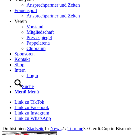
Ansprechpartner und Zeiten
Frauensport
Ansprechpartner und Zeiten
Verein
Vorstand
Mitgliedschaft
Pressespiegel
Pappelarena
Clubraum
Sponsoren
Kontakt
Shop
Intern
Login
Suche
Menü
Menü
Link zu TikTok
Link zu Facebook
Link zu Instagram
Link zu WhatsApp
Du bist hier:
Startseite
1
/
News
2
/
Termine
3
/
Gerdi-Cup in Bismark