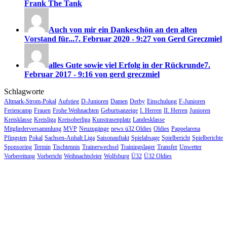
Frank The Tank
Auch von mir ein Dankeschön an den alten
Vorstand für...
7. Februar 2020 - 9:27 von Gerd Greczmiel
alles Gute sowie viel Erfolg in der Rückrunde
7.
Februar 2017 - 9:16 von gerd greczmiel
Schlagworte
Altmark-Strom-Pokal
Aufstieg
D-Junioren
Damen
Derby
Einschulung
F-Junioren
Feriencamp
Frauen
Frohe Weihnachten
Geburtsanzeige
I. Herren
II. Herren
Junioren
Kreisklasse
Kreisliga
Kreisoberliga
Kunstrasenplatz
Landesklasse
Mitgliederversammlung
MVP
Neuzugänge
news ü32 Oldies
Oldies
Pappelarena
Pfingsten
Pokal
Sachsen-Anhalt Liga
Saisonauftakt
Spielabsage
Spielbericht
Spielberichte
Sponsoring
Termin
Tischtennis
Trainerwechsel
Trainingslager
Transfer
Unwetter
Vorbereitung
Vorbericht
Weihnachtsfeier
Wolfsburg
Ü32
Ü32 Oldies