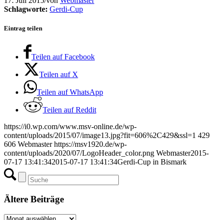
17. Juli 2015
/
von
Webmaster
Schlagworte:
Gerdi-Cup
Eintrag teilen
Teilen auf Facebook
Teilen auf X
Teilen auf WhatsApp
Teilen auf Reddit
https://i0.wp.com/www.msv-online.de/wp-
content/uploads/2015/07/image13.jpg?fit=606%2C429&ssl=1
429
606
Webmaster
https://msv1920.de/wp-
content/uploads/2020/07/LogoHeader_color.png
Webmaster
2015-
07-17 13:41:34
2015-07-17 13:41:34
Gerdi-Cup in Bismark
Ältere Beiträge
Ältere