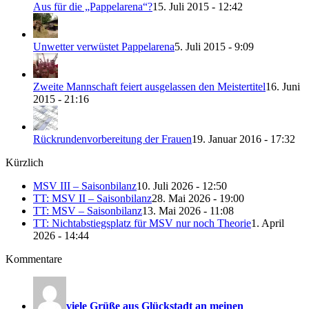
Aus für die „Pappelarena“?
15. Juli 2015 - 12:42
Unwetter verwüstet Pappelarena
5. Juli 2015 - 9:09
Zweite Mannschaft feiert ausgelassen den Meistertitel
16. Juni
2015 - 21:16
Rückrundenvorbereitung der Frauen
19. Januar 2016 - 17:32
Kürzlich
MSV III – Saisonbilanz
10. Juli 2026 - 12:50
TT: MSV II – Saisonbilanz
28. Mai 2026 - 19:00
TT: MSV – Saisonbilanz
13. Mai 2026 - 11:08
TT: Nichtabstiegsplatz für MSV nur noch Theorie
1. April
2026 - 14:44
Kommentare
viele Grüße aus Glückstadt an meinen