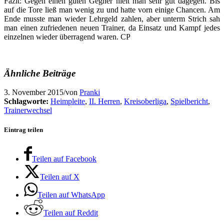
Fazit: Gegen einen guten Gegner hielt man sehr gut dagegen. Bis
auf die Tore ließ man wenig zu und hatte vorn einige Chancen. Am
Ende musste man wieder Lehrgeld zahlen, aber unterm Strich sah
man einen zufriedenen neuen Trainer, da Einsatz und Kampf jedes
einzelnen wieder überragend waren. CP
Ähnliche Beiträge
3. November 2015
/
von
Pranki
Schlagworte:
Heimpleite
,
II. Herren
,
Kreisoberliga
,
Spielbericht
,
Trainerwechsel
Eintrag teilen
Teilen auf Facebook
Teilen auf X
Teilen auf WhatsApp
Teilen auf Reddit