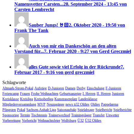
Namensvetter Carsten...
28. September 2024 - 13:45 von
Carsten Lembrecht
Sauber Jungs! 🤘🏻
2. Oktober 2020 - 19:50 von
Frank The Tank
Auch von mir ein Dankeschön an den alten
Vorstand für...
7. Februar 2020 - 9:27 von Gerd Greczmiel
alles Gute sowie viel Erfolg in der Rückrunde
7.
Februar 2017 - 9:16 von gerd greczmiel
Schlagworte
Altmark-Strom-Pokal
Aufstieg
D-Junioren
Damen
Derby
Einschulung
F-Junioren
Feriencamp
Frauen
Frohe Weihnachten
Geburtsanzeige
I. Herren
II. Herren
Junioren
Kreisklasse
Kreisliga
Kreisoberliga
Kunstrasenplatz
Landesklasse
Mitgliederversammlung
MVP
Neuzugänge
news ü32 Oldies
Oldies
Pappelarena
Pfingsten
Pokal
Sachsen-Anhalt Liga
Saisonauftakt
Spielabsage
Spielbericht
Spielberichte
Sponsoring
Termin
Tischtennis
Trainerwechsel
Trainingslager
Transfer
Unwetter
Vorbereitung
Vorbericht
Weihnachtsfeier
Wolfsburg
Ü32
Ü32 Oldies