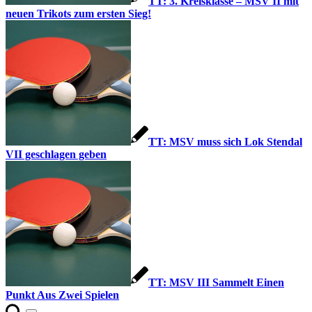
TT: 3. Kreisklasse – MSV II mit
neuen Trikots zum ersten Sieg!
TT: MSV muss sich Lok Stendal
VII geschlagen geben
TT: MSV III Sammelt Einen
Punkt Aus Zwei Spielen