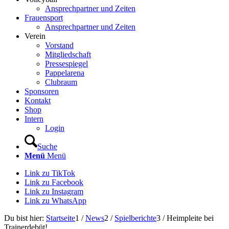
Ansprechpartner und Zeiten
Frauensport
Ansprechpartner und Zeiten
Verein
Vorstand
Mitgliedschaft
Pressespiegel
Pappelarena
Clubraum
Sponsoren
Kontakt
Shop
Intern
Login
Suche
Menü
Menü
Link zu TikTok
Link zu Facebook
Link zu Instagram
Link zu WhatsApp
Du bist hier:
Startseite
1
/
News
2
/
Spielberichte
3
/
Heimpleite bei
Trainerdebüt!