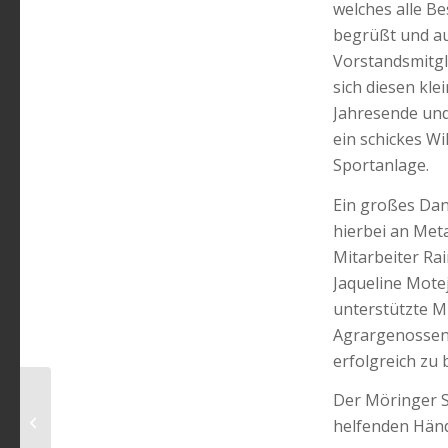
welches alle B
begrüßt und au
Vorstandsmitgl
sich diesen kle
Jahresende und
ein schickes W
Sportanlage.
Ein großes Da
hierbei an Met
Mitarbeiter Rai
Jaqueline Motej
unterstützte M
Agrargenossens
erfolgreich zu
Der Möringer Sp
TT: 3. Kreisklasse – MSV II auf
helfenden Hän
Aufstiegsplatz in die Corona-Pause