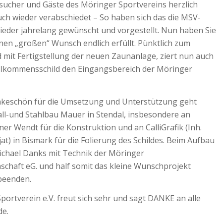
esucher und Gäste des Möringer Sportvereins herzlich
ch wieder verabschiedet – So haben sich das die MSV-
ieder jahrelang gewünscht und vorgestellt. Nun haben Sie
inen „großen“ Wunsch endlich erfüllt. Pünktlich zum
 mit Fertigstellung der neuen Zaunanlage, ziert nun auch
illkommensschild den Eingangsbereich ​der Möringer
nkeschön für die Umsetzung und Unterstützung geht
all-und Stahlbau Mauer in Stendal, insbesondere an
ner Wendt für die Konstruktion und an CalliGrafik (Inh.
at) in Bismark für die Folierung des Schildes. Beim Aufbau
ichael Danks mit Technik der Möringer
chaft eG. und half somit das kleine Wunschprojekt
 beenden.
ortverein e.V. freut sich sehr und sagt DANKE an alle
de.