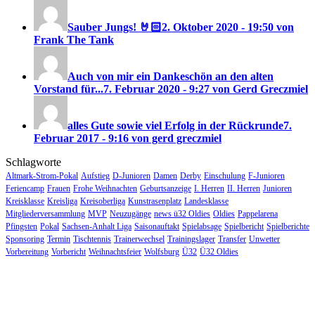
Sauber Jungs! 🤘🏻
2. Oktober 2020 - 19:50 von
Frank The Tank
Auch von mir ein Dankeschön an den alten
Vorstand für...
7. Februar 2020 - 9:27 von Gerd Greczmiel
alles Gute sowie viel Erfolg in der Rückrunde
7.
Februar 2017 - 9:16 von gerd greczmiel
Schlagworte
Altmark-Strom-Pokal
Aufstieg
D-Junioren
Damen
Derby
Einschulung
F-Junioren
Feriencamp
Frauen
Frohe Weihnachten
Geburtsanzeige
I. Herren
II. Herren
Junioren
Kreisklasse
Kreisliga
Kreisoberliga
Kunstrasenplatz
Landesklasse
Mitgliederversammlung
MVP
Neuzugänge
news ü32 Oldies
Oldies
Pappelarena
Pfingsten
Pokal
Sachsen-Anhalt Liga
Saisonauftakt
Spielabsage
Spielbericht
Spielberichte
Sponsoring
Termin
Tischtennis
Trainerwechsel
Trainingslager
Transfer
Unwetter
Vorbereitung
Vorbericht
Weihnachtsfeier
Wolfsburg
Ü32
Ü32 Oldies