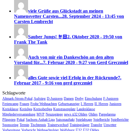
viele Grüße aus Glückstadt an meinen
Namensvetter Carsten...
28. September 2024 - 13:45 von
Carsten Lembrecht
Sauber Jungs! 🤘🏻
2. Oktober 2020 - 19:50 von
Frank The Tank
Auch von mir ein Dankeschön an den alten
Vorstand für...
7. Februar 2020 - 9:27 von Gerd Greczmiel
alles Gute sowie viel Erfolg in der Rückrunde
7.
Februar 2017 - 9:16 von gerd greczmiel
Schlagworte
Altmark-Strom-Pokal
Aufstieg
D-Junioren
Damen
Derby
Einschulung
F-Junioren
Feriencamp
Frauen
Frohe Weihnachten
Geburtsanzeige
I. Herren
II. Herren
Junioren
Kreisklasse
Kreisliga
Kreisoberliga
Kunstrasenplatz
Landesklasse
Mitgliederversammlung
MVP
Neuzugänge
news ü32 Oldies
Oldies
Pappelarena
Pfingsten
Pokal
Sachsen-Anhalt Liga
Saisonauftakt
Spielabsage
Spielbericht
Spielberichte
Sponsoring
Termin
Tischtennis
Trainerwechsel
Trainingslager
Transfer
Unwetter
Vorbereitung
Vorbericht
Weihnachtsfeier
Wolfsburg
Ü32
Ü32 Oldies