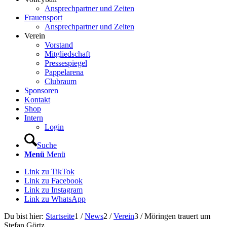
Ansprechpartner und Zeiten
Frauensport
Ansprechpartner und Zeiten
Verein
Vorstand
Mitgliedschaft
Pressespiegel
Pappelarena
Clubraum
Sponsoren
Kontakt
Shop
Intern
Login
Suche
Menü
Menü
Link zu TikTok
Link zu Facebook
Link zu Instagram
Link zu WhatsApp
Du bist hier:
Startseite
1
/
News
2
/
Verein
3
/
Möringen trauert um
Stefan Görtz