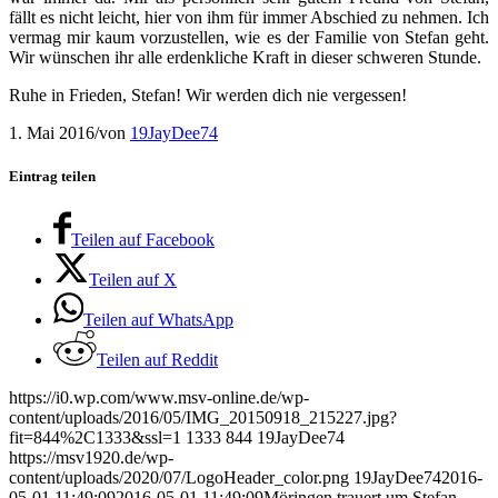
fällt es nicht leicht, hier von ihm für immer Abschied zu nehmen. Ich
vermag mir kaum vorzustellen, wie es der Familie von Stefan geht.
Wir wünschen ihr alle erdenkliche Kraft in dieser schweren Stunde.
Ruhe in Frieden, Stefan! Wir werden dich nie vergessen!
1. Mai 2016
/
von
19JayDee74
Eintrag teilen
Teilen auf Facebook
Teilen auf X
Teilen auf WhatsApp
Teilen auf Reddit
https://i0.wp.com/www.msv-online.de/wp-
content/uploads/2016/05/IMG_20150918_215227.jpg?
fit=844%2C1333&ssl=1
1333
844
19JayDee74
https://msv1920.de/wp-
content/uploads/2020/07/LogoHeader_color.png
19JayDee74
2016-
05-01 11:49:09
2016-05-01 11:49:09
Möringen trauert um Stefan