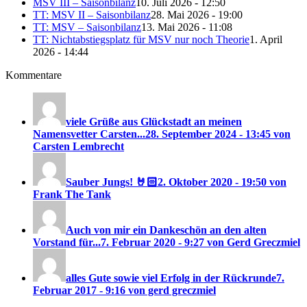
MSV III – Saisonbilanz
10. Juli 2026 - 12:50
TT: MSV II – Saisonbilanz
28. Mai 2026 - 19:00
TT: MSV – Saisonbilanz
13. Mai 2026 - 11:08
TT: Nichtabstiegsplatz für MSV nur noch Theorie
1. April
2026 - 14:44
Kommentare
viele Grüße aus Glückstadt an meinen
Namensvetter Carsten...
28. September 2024 - 13:45 von
Carsten Lembrecht
Sauber Jungs! 🤘🏻
2. Oktober 2020 - 19:50 von
Frank The Tank
Auch von mir ein Dankeschön an den alten
Vorstand für...
7. Februar 2020 - 9:27 von Gerd Greczmiel
alles Gute sowie viel Erfolg in der Rückrunde
7.
Februar 2017 - 9:16 von gerd greczmiel