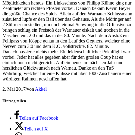
Möglichkeiten heraus. Ein Linksschuss von Philipp Kühne ging nur
Zentimeter am rechten Pfosten vorbei. Danach bekam Kevin Beyer
die größte Chance des Spiels. Allein auf den Warnauer Schlussmann
zulaufend lupfe er den Ball über das Gehäuse. Als die Möringer auf
2 Stürmer umstellten, um noch einmal Schwung in die Offensive zu
bringen schlug ein Freistoß der Warnauer eiskalt und trocken in die
Maschen ein. 2:0 und das in der 80. Minute. Nach dem Anstoß ein
Fehlpass von Köppe genau in den Lauf des Gegners, welcher ohne
Nerven zum 3:0 und dem K.O. vollstreckte. 82. Minute.
Danach passierte nichts mehr. Ein leidenschaftlicher Pokalfight war
vorbei. Jeder hat alles gegeben aber für den großen Coup hat es
einfach noch nicht gereicht. Auf ein neues im nächsten Jahr und
herzlichen Glückwunsch nach Warnau. Danke an den TuS
Wahrburg, welcher für eine Kulisse mit über 1000 Zuschauern einen
würdigen Rahmen geschaffen hat.
2. Mai 2017
/
von
Akkel
Eintrag teilen
Teilen auf Facebook
Teilen auf X