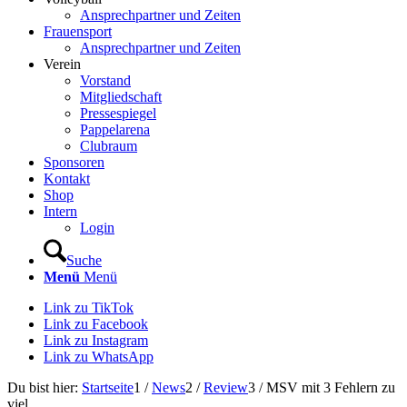
Ansprechpartner und Zeiten
Frauensport
Ansprechpartner und Zeiten
Verein
Vorstand
Mitgliedschaft
Pressespiegel
Pappelarena
Clubraum
Sponsoren
Kontakt
Shop
Intern
Login
Suche
Menü
Menü
Link zu TikTok
Link zu Facebook
Link zu Instagram
Link zu WhatsApp
Du bist hier:
Startseite
1
/
News
2
/
Review
3
/
MSV mit 3 Fehlern zu
viel