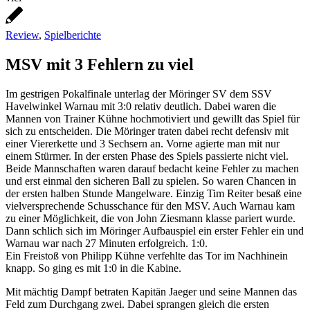
Review
,
Spielberichte
MSV mit 3 Fehlern zu viel
Im gestrigen Pokalfinale unterlag der Möringer SV dem SSV
Havelwinkel Warnau mit 3:0 relativ deutlich. Dabei waren die
Mannen von Trainer Kühne hochmotiviert und gewillt das Spiel für
sich zu entscheiden. Die Möringer traten dabei recht defensiv mit
einer Viererkette und 3 Sechsern an. Vorne agierte man mit nur
einem Stürmer. In der ersten Phase des Spiels passierte nicht viel.
Beide Mannschaften waren darauf bedacht keine Fehler zu machen
und erst einmal den sicheren Ball zu spielen. So waren Chancen in
der ersten halben Stunde Mangelware. Einzig Tim Reiter besaß eine
vielversprechende Schusschance für den MSV. Auch Warnau kam
zu einer Möglichkeit, die von John Ziesmann klasse pariert wurde.
Dann schlich sich im Möringer Aufbauspiel ein erster Fehler ein und
Warnau war nach 27 Minuten erfolgreich. 1:0.
Ein Freistoß von Philipp Kühne verfehlte das Tor im Nachhinein
knapp. So ging es mit 1:0 in die Kabine.
Mit mächtig Dampf betraten Kapitän Jaeger und seine Mannen das
Feld zum Durchgang zwei. Dabei sprangen gleich die ersten