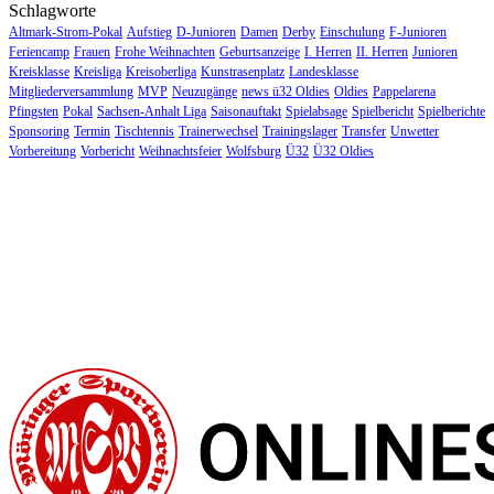
Schlagworte
Altmark-Strom-Pokal
Aufstieg
D-Junioren
Damen
Derby
Einschulung
F-Junioren
Feriencamp
Frauen
Frohe Weihnachten
Geburtsanzeige
I. Herren
II. Herren
Junioren
Kreisklasse
Kreisliga
Kreisoberliga
Kunstrasenplatz
Landesklasse
Mitgliederversammlung
MVP
Neuzugänge
news ü32 Oldies
Oldies
Pappelarena
Pfingsten
Pokal
Sachsen-Anhalt Liga
Saisonauftakt
Spielabsage
Spielbericht
Spielberichte
Sponsoring
Termin
Tischtennis
Trainerwechsel
Trainingslager
Transfer
Unwetter
Vorbereitung
Vorbericht
Weihnachtsfeier
Wolfsburg
Ü32
Ü32 Oldies