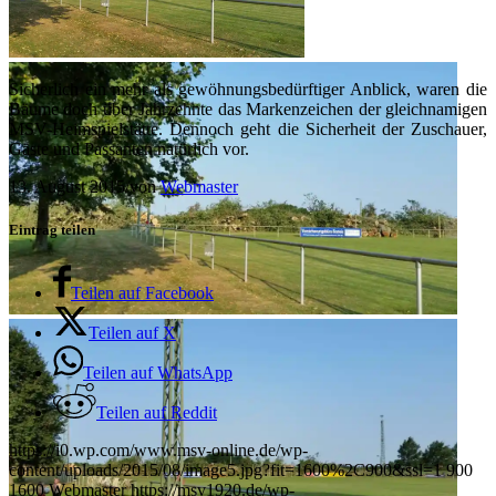
Sicherlich ein mehr als gewöhnungsbedürftiger Anblick, waren die
Bäume doch über Jahrzehnte das Markenzeichen der gleichnamigen
MSV-Heimspielstätte. Dennoch geht die Sicherheit der Zuschauer,
Gäste und Passanten natürlich vor.
13. August 2015
/
von
Webmaster
Eintrag teilen
Teilen auf Facebook
Teilen auf X
Teilen auf WhatsApp
Teilen auf Reddit
https://i0.wp.com/www.msv-online.de/wp-
content/uploads/2015/08/image5.jpg?fit=1600%2C900&ssl=1
900
1600
Webmaster
https://msv1920.de/wp-