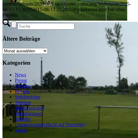
content/uploads/2020/07/LogoHeader_color.png
Webmaster
2015-
08-13 15:34:05
2015-08-13 21:24:55
Pappelarena jetzt fast ohne
Pappeln
Ältere Beiträge
Ältere
Beiträge
Kategorien
News
Presse
Preview
Review
Spielberichte
Termine
Trainerwechsel
Trainingslager
Transfer
Unkategorisiert (nicht auf Startseite)
Verein