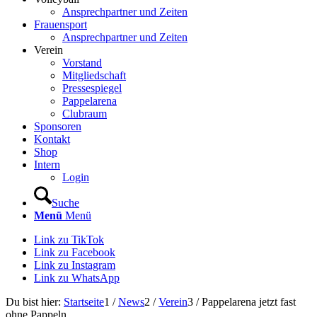
Ansprechpartner und Zeiten
Frauensport
Ansprechpartner und Zeiten
Verein
Vorstand
Mitgliedschaft
Pressespiegel
Pappelarena
Clubraum
Sponsoren
Kontakt
Shop
Intern
Login
Suche
Menü
Menü
Link zu TikTok
Link zu Facebook
Link zu Instagram
Link zu WhatsApp
Du bist hier:
Startseite
1
/
News
2
/
Verein
3
/
Pappelarena jetzt fast
ohne Pappeln