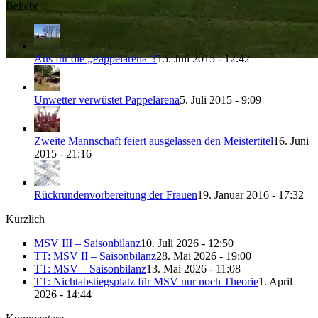
Beliebt
Aus für die „Pappelarena“?
15. Juli 2015 - 12:42
Unwetter verwüstet Pappelarena
5. Juli 2015 - 9:09
Zweite Mannschaft feiert ausgelassen den Meistertitel
16. Juni
2015 - 21:16
Rückrundenvorbereitung der Frauen
19. Januar 2016 - 17:32
Kürzlich
MSV III – Saisonbilanz
10. Juli 2026 - 12:50
TT: MSV II – Saisonbilanz
28. Mai 2026 - 19:00
TT: MSV – Saisonbilanz
13. Mai 2026 - 11:08
TT: Nichtabstiegsplatz für MSV nur noch Theorie
1. April
2026 - 14:44