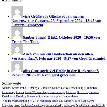
Kommentare
viele Grüße aus Glückstadt an meinen
Namensvetter Carsten...
28. September 2024 - 13:45 von
Carsten Lembrecht
Sauber Jungs! 🤘🏻
2. Oktober 2020 - 19:50 von
Frank The Tank
Auch von mir ein Dankeschön an den alten
Vorstand für...
7. Februar 2020 - 9:27 von Gerd Greczmiel
alles Gute sowie viel Erfolg in der Rückrunde
7.
Februar 2017 - 9:16 von gerd greczmiel
Schlagworte
Altmark-Strom-Pokal
Aufstieg
D-Junioren
Damen
Derby
Einschulung
F-Junioren
Feriencamp
Frauen
Frohe Weihnachten
Geburtsanzeige
I. Herren
II. Herren
Junioren
Kreisklasse
Kreisliga
Kreisoberliga
Kunstrasenplatz
Landesklasse
Mitgliederversammlung
MVP
Neuzugänge
news ü32 Oldies
Oldies
Pappelarena
Pfingsten
Pokal
Sachsen-Anhalt Liga
Saisonauftakt
Spielabsage
Spielbericht
Spielberichte