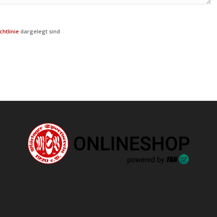
chtlinie
dargelegt sind