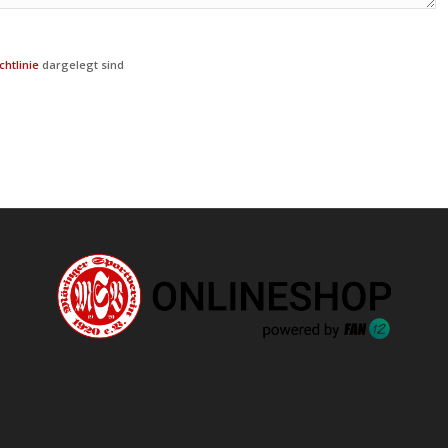
chtlinie
dargelegt sind