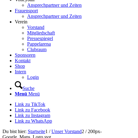
Ansprechpartner und Zeiten
Frauensport
Ansprechpartner und Zeiten
Verein
Vorstand
Mitgliedschaft
Pressespiegel
Pappelarena
Clubraum
Sponsoren
Kontakt
Shop
Intern
Login
Suche
Menü
Menü
Link zu TikTok
Link zu Facebook
Link zu Instagram
Link zu WhatsApp
Du bist hier:
Startseite
1
/
Unser Vorstand
2
/
200px-
Google_Maps_Logo.svg