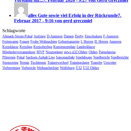
Vorstand für...
7. Februar 2020 - 9:27 von Gerd Greczmiel
alles Gute sowie viel Erfolg in der Rückrunde
7.
Februar 2017 - 9:16 von gerd greczmiel
Schlagworte
Altmark-Strom-Pokal
Aufstieg
D-Junioren
Damen
Derby
Einschulung
F-Junioren
Feriencamp
Frauen
Frohe Weihnachten
Geburtsanzeige
I. Herren
II. Herren
Junioren
Kreisklasse
Kreisliga
Kreisoberliga
Kunstrasenplatz
Landesklasse
Mitgliederversammlung
MVP
Neuzugänge
news ü32 Oldies
Oldies
Pappelarena
Pfingsten
Pokal
Sachsen-Anhalt Liga
Saisonauftakt
Spielabsage
Spielbericht
Spielberichte
Sponsoring
Termin
Tischtennis
Trainerwechsel
Trainingslager
Transfer
Unwetter
Vorbereitung
Vorbericht
Weihnachtsfeier
Wolfsburg
Ü32
Ü32 Oldies