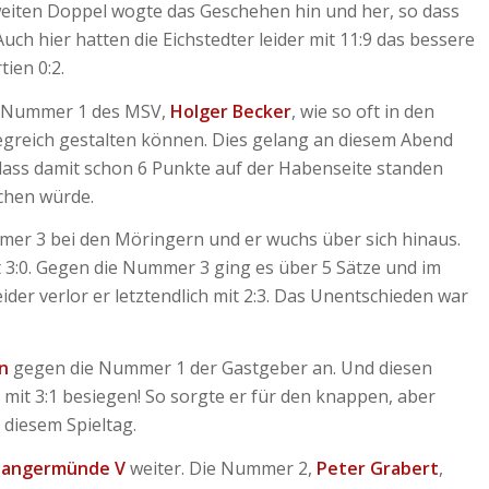
 zweiten Doppel wogte das Geschehen hin und her, so dass
uch hier hatten die Eichstedter leider mit 11:9 das bessere
ien 0:2.
die Nummer 1 des MSV,
Holger Becker
, wie so oft in den
siegreich gestalten können. Dies gelang an diesem Abend
 dass damit schon 6 Punkte auf der Habenseite standen
chen würde.
er 3 bei den Möringern und er wuchs über sich hinaus.
 3:0. Gegen die Nummer 3 ging es über 5 Sätze und im
eider verlor er letztendlich mit 2:3. Das Unentschieden war
n
gegen die Nummer 1 der Gastgeber an. Und diesen
 mit 3:1 besiegen! So sorgte er für den knappen, aber
n diesem Spieltag.
Tangermünde V
weiter. Die Nummer 2,
Peter Grabert
,