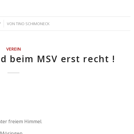
7
VON
TINO SCHIMONECK
VEREIN
nd beim MSV erst recht !
ter freiem Himmel.
 Möringen.