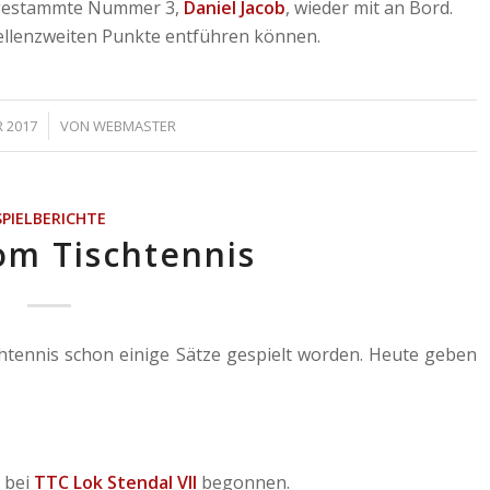
angestammte Nummer 3,
Daniel Jacob
, wieder mit an Bord.
ellenzweiten Punkte entführen können.
R 2017
VON
WEBMASTER
SPIELBERICHTE
om Tischtennis
htennis schon einige Sätze gespielt worden. Heute geben
 bei
TTC Lok Stendal VII
begonnen.