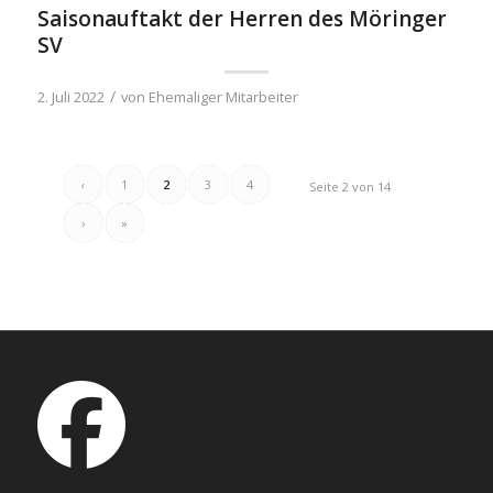
Saisonauftakt der Herren des Möringer
SV
/
2. Juli 2022
von
Ehemaliger Mitarbeiter
‹
1
2
3
4
Seite 2 von 14
›
»