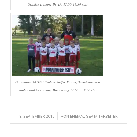
Schulze Training Di+Do 17.00-18.30 Uhr
G-Junioren 2019/20 Trainer Steffen Radtke, Teambetreuerin
Janine Radtke Training Donnerstag 17.00 – 18.00 Uhr
/
8. SEPTEMBER 2019
VON
EHEMALIGER MITARBEITER