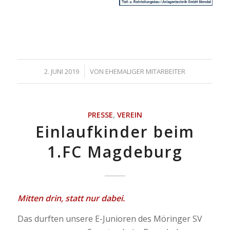
/
2. JUNI 2019
VON
EHEMALIGER MITARBEITER
PRESSE
,
VEREIN
Einlaufkinder beim
1.FC Magdeburg
Mitten drin, statt nur dabei.
Das durften unsere E-Junioren des Möringer SV