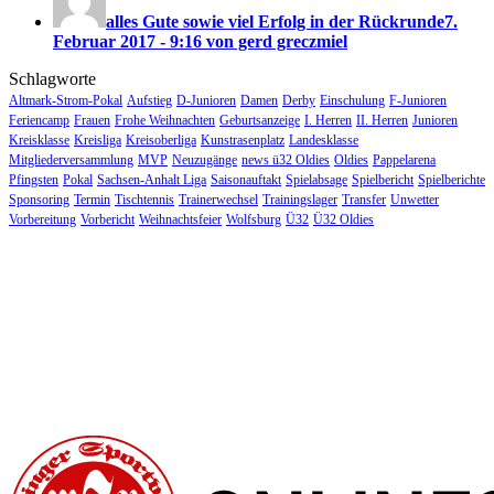
alles Gute sowie viel Erfolg in der Rückrunde
7.
Februar 2017 - 9:16 von gerd greczmiel
Schlagworte
Altmark-Strom-Pokal
Aufstieg
D-Junioren
Damen
Derby
Einschulung
F-Junioren
Feriencamp
Frauen
Frohe Weihnachten
Geburtsanzeige
I. Herren
II. Herren
Junioren
Kreisklasse
Kreisliga
Kreisoberliga
Kunstrasenplatz
Landesklasse
Mitgliederversammlung
MVP
Neuzugänge
news ü32 Oldies
Oldies
Pappelarena
Pfingsten
Pokal
Sachsen-Anhalt Liga
Saisonauftakt
Spielabsage
Spielbericht
Spielberichte
Sponsoring
Termin
Tischtennis
Trainerwechsel
Trainingslager
Transfer
Unwetter
Vorbereitung
Vorbericht
Weihnachtsfeier
Wolfsburg
Ü32
Ü32 Oldies