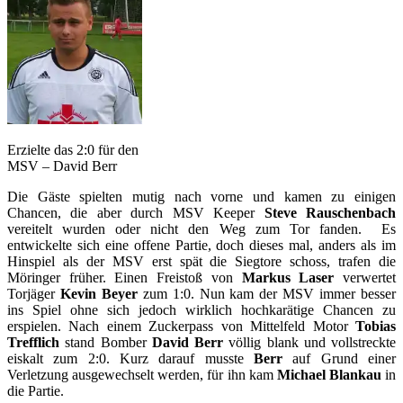
Erzielte das 2:0 für den
MSV – David Berr
Die Gäste spielten mutig nach vorne und kamen zu einigen
Chancen, die aber durch MSV Keeper
Steve Rauschenbach
vereitelt wurden oder nicht den Weg zum Tor fanden. Es
entwickelte sich eine offene Partie, doch dieses mal, anders als im
Hinspiel als der MSV erst spät die Siegtore schoss, trafen die
Möringer früher. Einen Freistoß von
Markus Laser
verwertet
Torjäger
Kevin Beyer
zum 1:0. Nun kam der MSV immer besser
ins Spiel ohne sich jedoch wirklich hochkarätige Chancen zu
erspielen. Nach einem Zuckerpass von Mittelfeld Motor
Tobias
Trefflich
stand Bomber
David Berr
völlig blank und vollstreckte
eiskalt zum 2:0. Kurz darauf musste
Berr
auf Grund einer
Verletzung ausgewechselt werden, für ihn kam
Michael Blankau
in
die Partie.