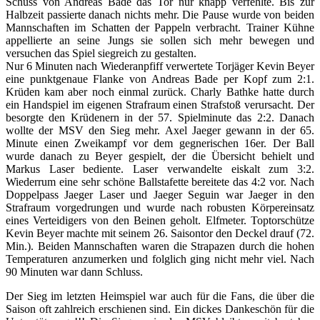
Schuss von Andreas Bade das Tor nur knapp verfehlte. Bis zur
Halbzeit passierte danach nichts mehr. Die Pause wurde von beiden
Mannschaften im Schatten der Pappeln verbracht. Trainer Kühne
appellierte an seine Jungs sie sollen sich mehr bewegen und
versuchen das Spiel siegreich zu gestalten.
Nur 6 Minuten nach Wiederanpfiff verwertete Torjäger Kevin Beyer
eine punktgenaue Flanke von Andreas Bade per Kopf zum 2:1.
Krüden kam aber noch einmal zurück. Charly Bathke hatte durch
ein Handspiel im eigenen Strafraum einen Strafstoß verursacht. Der
besorgte den Krüdenern in der 57. Spielminute das 2:2. Danach
wollte der MSV den Sieg mehr. Axel Jaeger gewann in der 65.
Minute einen Zweikampf vor dem gegnerischen 16er. Der Ball
wurde danach zu Beyer gespielt, der die Übersicht behielt und
Markus Laser bediente. Laser verwandelte eiskalt zum 3:2.
Wiederrum eine sehr schöne Ballstafette bereitete das 4:2 vor. Nach
Doppelpass Jaeger Laser und Jaeger Seguin war Jaeger in den
Strafraum vorgedrungen und wurde nach robusten Körpereinsatz
eines Verteidigers von den Beinen geholt. Elfmeter. Toptorschütze
Kevin Beyer machte mit seinem 26. Saisontor den Deckel drauf (72.
Min.). Beiden Mannschaften waren die Strapazen durch die hohen
Temperaturen anzumerken und folglich ging nicht mehr viel. Nach
90 Minuten war dann Schluss.
Der Sieg im letzten Heimspiel war auch für die Fans, die über die
Saison oft zahlreich erschienen sind. Ein dickes Dankeschön für die