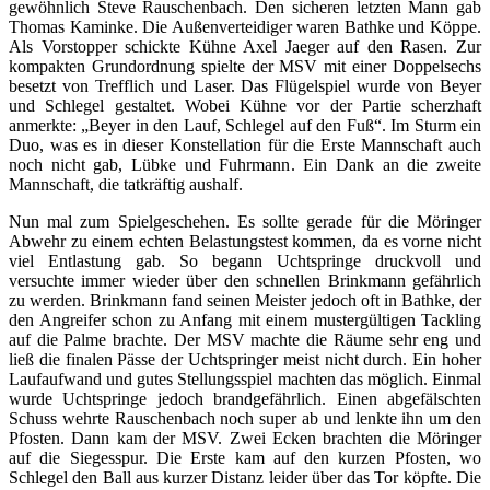
gewöhnlich Steve Rauschenbach. Den sicheren letzten Mann gab
Thomas Kaminke. Die Außenverteidiger waren Bathke und Köppe.
Als Vorstopper schickte Kühne Axel Jaeger auf den Rasen. Zur
kompakten Grundordnung spielte der MSV mit einer Doppelsechs
besetzt von Trefflich und Laser. Das Flügelspiel wurde von Beyer
und Schlegel gestaltet. Wobei Kühne vor der Partie scherzhaft
anmerkte: „Beyer in den Lauf, Schlegel auf den Fuß“. Im Sturm ein
Duo, was es in dieser Konstellation für die Erste Mannschaft auch
noch nicht gab, Lübke und Fuhrmann. Ein Dank an die zweite
Mannschaft, die tatkräftig aushalf.
Nun mal zum Spielgeschehen. Es sollte gerade für die Möringer
Abwehr zu einem echten Belastungstest kommen, da es vorne nicht
viel Entlastung gab. So begann Uchtspringe druckvoll und
versuchte immer wieder über den schnellen Brinkmann gefährlich
zu werden. Brinkmann fand seinen Meister jedoch oft in Bathke, der
den Angreifer schon zu Anfang mit einem mustergültigen Tackling
auf die Palme brachte. Der MSV machte die Räume sehr eng und
ließ die finalen Pässe der Uchtspringer meist nicht durch. Ein hoher
Laufaufwand und gutes Stellungsspiel machten das möglich. Einmal
wurde Uchtspringe jedoch brandgefährlich. Einen abgefälschten
Schuss wehrte Rauschenbach noch super ab und lenkte ihn um den
Pfosten. Dann kam der MSV. Zwei Ecken brachten die Möringer
auf die Siegesspur. Die Erste kam auf den kurzen Pfosten, wo
Schlegel den Ball aus kurzer Distanz leider über das Tor köpfte. Die