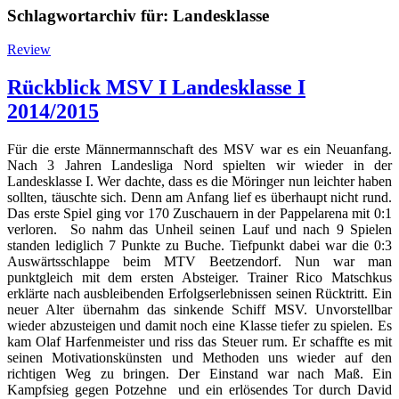
Schlagwortarchiv für:
Landesklasse
Review
Rückblick MSV I Landesklasse I
2014/2015
Für die erste Männermannschaft des MSV war es ein Neuanfang.
Nach 3 Jahren Landesliga Nord spielten wir wieder in der
Landesklasse I. Wer dachte, dass es die Möringer nun leichter haben
sollten, täuschte sich. Denn am Anfang lief es überhaupt nicht rund.
Das erste Spiel ging vor 170 Zuschauern in der Pappelarena mit 0:1
verloren. So nahm das Unheil seinen Lauf und nach 9 Spielen
standen lediglich 7 Punkte zu Buche. Tiefpunkt dabei war die 0:3
Auswärtsschlappe beim MTV Beetzendorf. Nun war man
punktgleich mit dem ersten Absteiger. Trainer Rico Matschkus
erklärte nach ausbleibenden Erfolgserlebnissen seinen Rücktritt. Ein
neuer Alter übernahm das sinkende Schiff MSV. Unvorstellbar
wieder abzusteigen und damit noch eine Klasse tiefer zu spielen. Es
kam Olaf Harfenmeister und riss das Steuer rum. Er schaffte es mit
seinen Motivationskünsten und Methoden uns wieder auf den
richtigen Weg zu bringen. Der Einstand war nach Maß. Ein
Kampfsieg gegen Potzehne und ein erlösendes Tor durch David