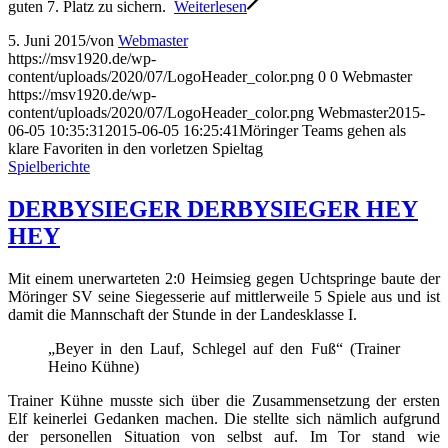
guten 7. Platz zu sichern.
Weiterlesen
5. Juni 2015
/
von
Webmaster
https://msv1920.de/wp-
content/uploads/2020/07/LogoHeader_color.png
0
0
Webmaster
https://msv1920.de/wp-
content/uploads/2020/07/LogoHeader_color.png
Webmaster
2015-
06-05 10:35:31
2015-06-05 16:25:41
Möringer Teams gehen als
klare Favoriten in den vorletzen Spieltag
Spielberichte
DERBYSIEGER DERBYSIEGER HEY
HEY
Mit einem unerwarteten 2:0 Heimsieg gegen Uchtspringe baute der
Möringer SV seine Siegesserie auf mittlerweile 5 Spiele aus und ist
damit die Mannschaft der Stunde in der Landesklasse I.
„Beyer in den Lauf, Schlegel auf den Fuß“ (Trainer
Heino Kühne)
Trainer Kühne musste sich über die Zusammensetzung der ersten
Elf keinerlei Gedanken machen. Die stellte sich nämlich aufgrund
der personellen Situation von selbst auf. Im Tor stand wie