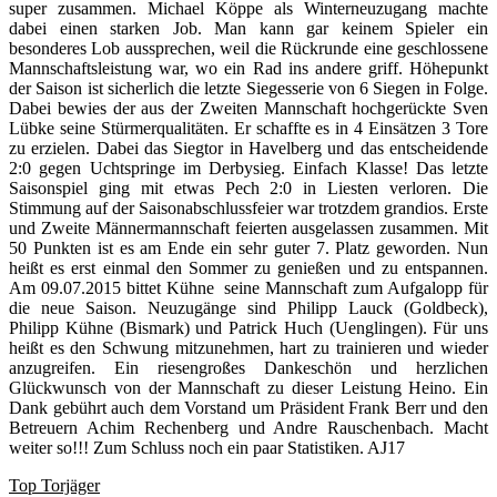
super zusammen. Michael Köppe als Winterneuzugang machte
dabei einen starken Job. Man kann gar keinem Spieler ein
besonderes Lob aussprechen, weil die Rückrunde eine geschlossene
Mannschaftsleistung war, wo ein Rad ins andere griff. Höhepunkt
der Saison ist sicherlich die letzte Siegesserie von 6 Siegen in Folge.
Dabei bewies der aus der Zweiten Mannschaft hochgerückte Sven
Lübke seine Stürmerqualitäten. Er schaffte es in 4 Einsätzen 3 Tore
zu erzielen. Dabei das Siegtor in Havelberg und das entscheidende
2:0 gegen Uchtspringe im Derbysieg. Einfach Klasse! Das letzte
Saisonspiel ging mit etwas Pech 2:0 in Liesten verloren. Die
Stimmung auf der Saisonabschlussfeier war trotzdem grandios. Erste
und Zweite Männermannschaft feierten ausgelassen zusammen. Mit
50 Punkten ist es am Ende ein sehr guter 7. Platz geworden. Nun
heißt es erst einmal den Sommer zu genießen und zu entspannen.
Am 09.07.2015 bittet Kühne seine Mannschaft zum Aufgalopp für
die neue Saison. Neuzugänge sind Philipp Lauck (Goldbeck),
Philipp Kühne (Bismark) und Patrick Huch (Uenglingen). Für uns
heißt es den Schwung mitzunehmen, hart zu trainieren und wieder
anzugreifen. Ein riesengroßes Dankeschön und herzlichen
Glückwunsch von der Mannschaft zu dieser Leistung Heino. Ein
Dank gebührt auch dem Vorstand um Präsident Frank Berr und den
Betreuern Achim Rechenberg und Andre Rauschenbach. Macht
weiter so!!! Zum Schluss noch ein paar Statistiken. AJ17
Top Torjäger