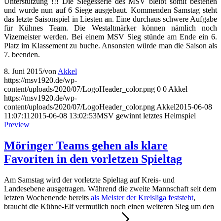
Unterstützung !!! Die Siegesserie des MSV bleibt somit bestehen
und wurde nun auf 6 Siege ausgebaut. Kommenden Samstag steht
das letzte Saisonspiel in Liesten an. Eine durchaus schwere Aufgabe
für Kühnes Team. Die Westaltmärker können nämlich noch
Vizemeister werden. Bei einem MSV Sieg stünde am Ende ein 6.
Platz im Klassement zu buche. Ansonsten würde man die Saison als
7. beenden.
8. Juni 2015
/
von
Akkel
https://msv1920.de/wp-
content/uploads/2020/07/LogoHeader_color.png
0
0
Akkel
https://msv1920.de/wp-
content/uploads/2020/07/LogoHeader_color.png
Akkel
2015-06-08
11:07:11
2015-06-08 13:02:53
MSV gewinnt letztes Heimspiel
Preview
Möringer Teams gehen als klare
Favoriten in den vorletzen Spieltag
Am Samstag wird der vorletzte Spieltag auf Kreis- und
Landesebene ausgetragen. Während die zweite Mannschaft seit dem
letzten Wochenende bereits
als Meister der Kreisliga feststeht
,
braucht die Kühne-Elf vermutlich noch einen weiteren Sieg um den