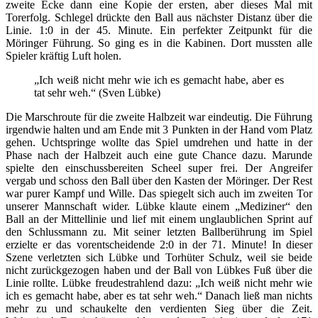
zweite Ecke dann eine Kopie der ersten, aber dieses Mal mit
Torerfolg. Schlegel drückte den Ball aus nächster Distanz über die
Linie. 1:0 in der 45. Minute. Ein perfekter Zeitpunkt für die
Möringer Führung. So ging es in die Kabinen. Dort mussten alle
Spieler kräftig Luft holen.
„Ich weiß nicht
mehr wie ich es gemacht habe, aber es
tat sehr weh.“ (Sven Lübke)
Die Marschroute für die zweite Halbzeit war eindeutig. Die Führung
irgendwie halten und am Ende mit 3 Punkten in der Hand vom Platz
gehen. Uchtspringe wollte das Spiel umdrehen und hatte in der
Phase nach der Halbzeit auch eine gute Chance dazu. Marunde
spielte den einschussbereiten Scheel super frei. Der Angreifer
vergab und schoss den Ball über den Kasten der Möringer. Der Rest
war purer Kampf und Wille. Das spiegelt sich auch im zweiten Tor
unserer Mannschaft wider. Lübke klaute einem „Mediziner“ den
Ball an der Mittellinie und lief mit einem unglaublichen Sprint auf
den Schlussmann zu. Mit seiner letzten Ballberührung im Spiel
erzielte er das vorentscheidende 2:0 in der 71. Minute! In dieser
Szene verletzten sich Lübke und Torhüter Schulz, weil sie beide
nicht zurückgezogen haben und der Ball von Lübkes Fuß über die
Linie rollte. Lübke freudestrahlend dazu: „Ich weiß nicht mehr wie
ich es gemacht habe, aber es tat sehr weh.“ Danach ließ man nichts
mehr zu und schaukelte den verdienten Sieg über die Zeit.