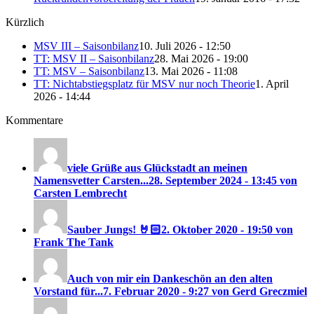
Kürzlich
MSV III – Saisonbilanz
10. Juli 2026 - 12:50
TT: MSV II – Saisonbilanz
28. Mai 2026 - 19:00
TT: MSV – Saisonbilanz
13. Mai 2026 - 11:08
TT: Nichtabstiegsplatz für MSV nur noch Theorie
1. April
2026 - 14:44
Kommentare
viele Grüße aus Glückstadt an meinen
Namensvetter Carsten...
28. September 2024 - 13:45 von
Carsten Lembrecht
Sauber Jungs! 🤘🏻
2. Oktober 2020 - 19:50 von
Frank The Tank
Auch von mir ein Dankeschön an den alten
Vorstand für...
7. Februar 2020 - 9:27 von Gerd Greczmiel