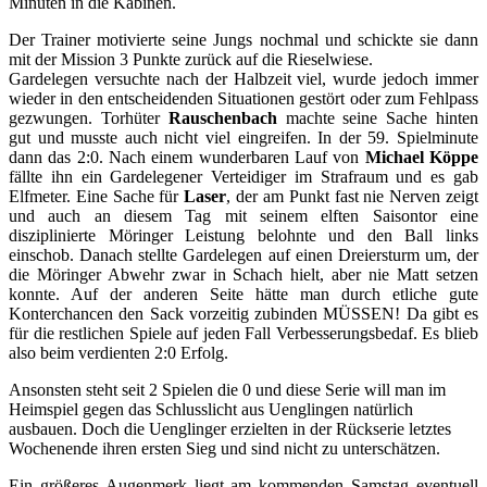
Minuten in die Kabinen.
Der Trainer motivierte seine Jungs nochmal und schickte sie dann
mit der Mission 3 Punkte zurück auf die Rieselwiese.
Gardelegen versuchte nach der Halbzeit viel, wurde jedoch immer
wieder in den entscheidenden Situationen gestört oder zum Fehlpass
gezwungen. Torhüter
Rauschenbach
machte seine Sache hinten
gut und musste auch nicht viel eingreifen. In der 59. Spielminute
dann das 2:0. Nach einem wunderbaren Lauf von
Michael Köppe
fällte ihn ein Gardelegener Verteidiger im Strafraum und es gab
Elfmeter. Eine Sache für
Laser
, der am Punkt fast nie Nerven zeigt
und auch an diesem Tag mit seinem elften Saisontor eine
disziplinierte Möringer Leistung belohnte und den Ball links
einschob. Danach stellte Gardelegen auf einen Dreiersturm um, der
die Möringer Abwehr zwar in Schach hielt, aber nie Matt setzen
konnte. Auf der anderen Seite hätte man durch etliche gute
Konterchancen den Sack vorzeitig zubinden MÜSSEN! Da gibt es
für die restlichen Spiele auf jeden Fall Verbesserungsbedaf. Es blieb
also beim verdienten 2:0 Erfolg.
Ansonsten steht seit 2 Spielen die 0 und diese Serie will man im
Heimspiel gegen das Schlusslicht aus Uenglingen natürlich
ausbauen. Doch die Uenglinger erzielten in der Rückserie letztes
Wochenende ihren ersten Sieg und sind nicht zu unterschätzen.
Ein größeres Augenmerk liegt am kommenden Samstag eventuell