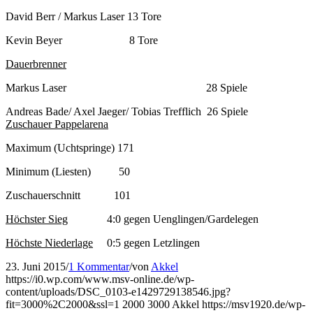
David Berr / Markus Laser 13 Tore
Kevin Beyer 8 Tore
Dauerbrenner
Markus Laser 28 Spiele
Andreas Bade/ Axel Jaeger/ Tobias Trefflich 26 Spiele
Zuschauer Pappelarena
Maximum (Uchtspringe) 171
Minimum (Liesten) 50
Zuschauerschnitt 101
Höchster Sieg
4:0 gegen Uenglingen/Gardelegen
Höchste Niederlage
0:5 gegen Letzlingen
23. Juni 2015
/
1 Kommentar
/
von
Akkel
https://i0.wp.com/www.msv-online.de/wp-
content/uploads/DSC_0103-e1429729138546.jpg?
fit=3000%2C2000&ssl=1
2000
3000
Akkel
https://msv1920.de/wp-