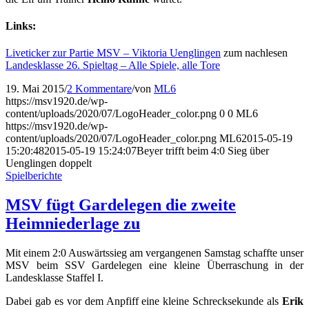
Links:
Liveticker zur Partie MSV – Viktoria Uenglingen
zum nachlesen
Landesklasse 26. Spieltag – Alle Spiele, alle Tore
19. Mai 2015
/
2 Kommentare
/
von
ML6
https://msv1920.de/wp-
content/uploads/2020/07/LogoHeader_color.png
0
0
ML6
https://msv1920.de/wp-
content/uploads/2020/07/LogoHeader_color.png
ML6
2015-05-19
15:20:48
2015-05-19 15:24:07
Beyer trifft beim 4:0 Sieg über
Uenglingen doppelt
Spielberichte
MSV fügt Gardelegen die zweite
Heimniederlage zu
Mit einem 2:0 Auswärtssieg am vergangenen Samstag schaffte unser
MSV beim SSV Gardelegen eine kleine Überraschung in der
Landesklasse Staffel I.
Dabei gab es vor dem Anpfiff eine kleine Schrecksekunde als
Erik