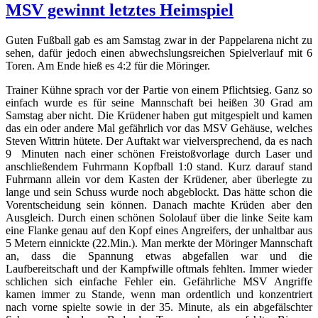
MSV gewinnt letztes Heimspiel
Guten Fußball gab es am Samstag zwar in der Pappelarena nicht zu
sehen, dafür jedoch einen abwechslungsreichen Spielverlauf mit 6
Toren. Am Ende hieß es 4:2 für die Möringer.
Trainer Kühne sprach vor der Partie von einem Pflichtsieg. Ganz so
einfach wurde es für seine Mannschaft bei heißen 30 Grad am
Samstag aber nicht. Die Krüdener haben gut mitgespielt und kamen
das ein oder andere Mal gefährlich vor das MSV Gehäuse, welches
Steven Wittrin hütete. Der Auftakt war vielversprechend, da es nach
9 Minuten nach einer schönen Freistoßvorlage durch Laser und
anschließendem Fuhrmann Kopfball 1:0 stand. Kurz darauf stand
Fuhrmann allein vor dem Kasten der Krüdener, aber überlegte zu
lange und sein Schuss wurde noch abgeblockt. Das hätte schon die
Vorentscheidung sein können. Danach machte Krüden aber den
Ausgleich. Durch einen schönen Sololauf über die linke Seite kam
eine Flanke genau auf den Kopf eines Angreifers, der unhaltbar aus
5 Metern einnickte (22.Min.). Man merkte der Möringer Mannschaft
an, dass die Spannung etwas abgefallen war und die
Laufbereitschaft und der Kampfwille oftmals fehlten. Immer wieder
schlichen sich einfache Fehler ein. Gefährliche MSV Angriffe
kamen immer zu Stande, wenn man ordentlich und konzentriert
nach vorne spielte sowie in der 35. Minute, als ein abgefälschter