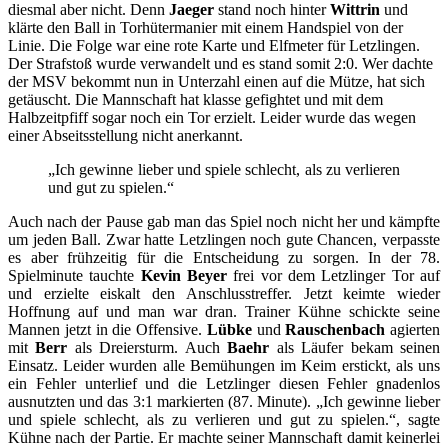
diesmal aber nicht. Denn
Jaeger
stand noch hinter
Wittrin
und
klärte den Ball in Torhütermanier mit einem Handspiel von der
Linie. Die Folge war eine rote Karte und Elfmeter für Letzlingen.
Der Strafstoß wurde verwandelt und es stand somit 2:0. Wer dachte
der MSV bekommt nun in Unterzahl einen auf die Mütze, hat sich
getäuscht. Die Mannschaft hat klasse gefightet und mit dem
Halbzeitpfiff sogar noch ein Tor erzielt. Leider wurde das wegen
einer Abseitsstellung nicht anerkannt.
„Ich gewinne lieber und spiele schlecht, als zu verlieren
und gut zu spielen.“
Auch nach der Pause gab man das Spiel noch nicht her und kämpfte
um jeden Ball. Zwar hatte Letzlingen noch gute Chancen, verpasste
es aber frühzeitig für die Entscheidung zu sorgen. In der 78.
Spielminute tauchte
Kevin Beyer
frei vor dem Letzlinger Tor auf
und erzielte eiskalt den Anschlusstreffer. Jetzt keimte wieder
Hoffnung auf und man war dran. Trainer Kühne schickte seine
Mannen jetzt in die Offensive.
Lübke
und
Rauschenbach
agierten
mit
Berr
als Dreiersturm. Auch
Baehr
als Läufer bekam seinen
Einsatz. Leider wurden alle Bemühungen im Keim erstickt, als uns
ein Fehler unterlief und die Letzlinger diesen Fehler gnadenlos
ausnutzten und das 3:1 markierten (87. Minute). „Ich gewinne lieber
und spiele schlecht, als zu verlieren und gut zu spielen.“, sagte
Kühne nach der Partie. Er machte seiner Mannschaft damit keinerlei