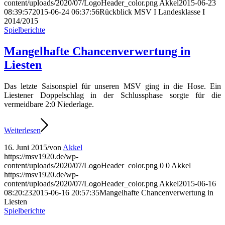
content/uploads/2020/07/LogoHeader_color.png
Akkel
2015-06-23
08:39:57
2015-06-24 06:37:56
Rückblick MSV I Landesklasse I
2014/2015
Spielberichte
Mangelhafte Chancenverwertung in
Liesten
Das letzte Saisonspiel für unseren MSV ging in die Hose. Ein
Liestener Doppelschlag in der Schlussphase sorgte für die
vermeidbare 2:0 Niederlage.
Weiterlesen
16. Juni 2015
/
von
Akkel
https://msv1920.de/wp-
content/uploads/2020/07/LogoHeader_color.png
0
0
Akkel
https://msv1920.de/wp-
content/uploads/2020/07/LogoHeader_color.png
Akkel
2015-06-16
08:20:23
2015-06-16 20:57:35
Mangelhafte Chancenverwertung in
Liesten
Spielberichte