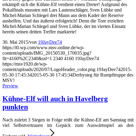
erkämpft sich die Kühne-Elf verdient einen Dreier! Aufgrund des
Pokalfinals mussten mit Lars Lautenschläger, Sven Lübke und
Michel-Marian Schlegel drei Mann aus dem Kader der Reserve
aushelfen. Und das äußerst erfolgreich! Denn die Tore erzielten
Michel-Marian Schlegel und Sven Lübke, der im vierten Einsatz
bereits seinen dritten Treffer markierte!
30. Mai 2015
/
von
19JayDee74
https://i0.wp.com/www.msv-online.de/wp-
content/uploads/IMG_20150530_170035.jpg?
fit=4160%2C2340&ssl=1
2340
4160
19JayDee74
https://msv1920.de/wp-
content/uploads/2020/07/LogoHeader_color.png
19JayDee74
2015-
05-30 17:45:34
2015-05-30 17:45:34
Derbysieg für Rumpftruppe des
MSV!
Preview
Kühne-Elf will auch in Havelberg
punkten
Nach zuletzt 3 Siegen in Folge reißt die Kühne-Elf am Samstag mit
viel Selbstvertrauen im Gepäck zum Auswärtsspiel an den