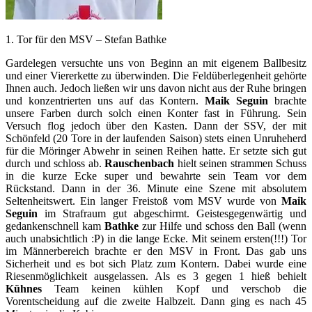
1. Tor für den MSV – Stefan Bathke
Gardelegen versuchte uns von Beginn an mit eigenem Ballbesitz
und einer Viererkette zu überwinden. Die Feldüberlegenheit gehörte
Ihnen auch. Jedoch ließen wir uns davon nicht aus der Ruhe bringen
und konzentrierten uns auf das Kontern.
Maik Seguin
brachte
unsere Farben durch solch einen Konter fast in Führung. Sein
Versuch flog jedoch über den Kasten. Dann der SSV, der mit
Schönfeld (20 Tore in der laufenden Saison) stets einen Unruheherd
für die Möringer Abwehr in seinen Reihen hatte. Er setzte sich gut
durch und schloss ab.
Rauschenbach
hielt seinen strammen Schuss
in die kurze Ecke super und bewahrte sein Team vor dem
Rückstand. Dann in der 36. Minute eine Szene mit absolutem
Seltenheitswert. Ein langer Freistoß vom MSV wurde von
Maik
Seguin
im Strafraum gut abgeschirmt. Geistesgegenwärtig und
gedankenschnell kam
Bathke
zur Hilfe und schoss den Ball (wenn
auch unabsichtlich :P) in die lange Ecke. Mit seinem ersten(!!!) Tor
im Männerbereich brachte er den MSV in Front. Das gab uns
Sicherheit und es bot sich Platz zum Kontern. Dabei wurde eine
Riesenmöglichkeit ausgelassen. Als es 3 gegen 1 hieß behielt
Kühnes
Team keinen kühlen Kopf und verschob die
Vorentscheidung auf die zweite Halbzeit. Dann ging es nach 45