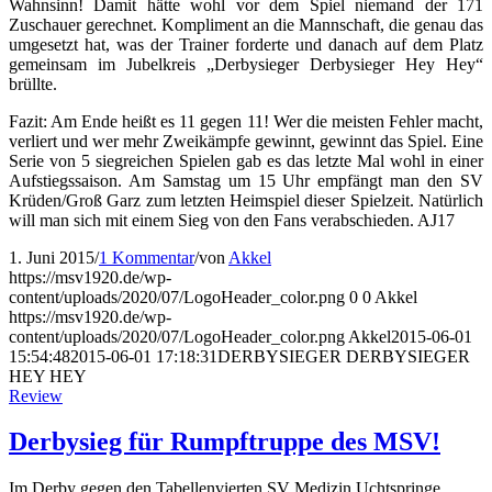
Wahnsinn! Damit hätte wohl vor dem Spiel niemand der 171
Zuschauer gerechnet. Kompliment an die Mannschaft, die genau das
umgesetzt hat, was der Trainer forderte und danach auf dem Platz
gemeinsam im Jubelkreis „Derbysieger Derbysieger Hey Hey“
brüllte.
Fazit: Am Ende heißt es 11 gegen 11! Wer die meisten Fehler macht,
verliert und wer mehr Zweikämpfe gewinnt, gewinnt das Spiel. Eine
Serie von 5 siegreichen Spielen gab es das letzte Mal wohl in einer
Aufstiegssaison. Am Samstag um 15 Uhr empfängt man den SV
Krüden/Groß Garz zum letzten Heimspiel dieser Spielzeit. Natürlich
will man sich mit einem Sieg von den Fans verabschieden. AJ17
1. Juni 2015
/
1 Kommentar
/
von
Akkel
https://msv1920.de/wp-
content/uploads/2020/07/LogoHeader_color.png
0
0
Akkel
https://msv1920.de/wp-
content/uploads/2020/07/LogoHeader_color.png
Akkel
2015-06-01
15:54:48
2015-06-01 17:18:31
DERBYSIEGER DERBYSIEGER
HEY HEY
Review
Derbysieg für Rumpftruppe des MSV!
Im Derby gegen den Tabellenvierten SV Medizin Uchtspringe