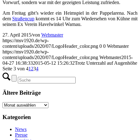
Vorwurf, sondern war mit der gezeigten Leistung zufrieden.
Am Freitag gibt’s wieder ein Heimspiel in der Pappelarena. Nach
dem
Straßencup
kommt es 14 Uhr zum Wiedersehen von Kühne mit
seinem Ex Verein Havelwinkel Warnau.
27. April 2015
/
von
Webmaster
https://msv1920.de/wp-
content/uploads/2020/07/LogoHeader_color.png
0
0
Webmaster
https://msv1920.de/wp-
content/uploads/2020/07/LogoHeader_color.png
Webmaster
2015-
04-27 16:38:33
2015-05-12 15:26:32
Trotz Unterzahl auf Augenhöhe
Seite 3 von 4
1
2
3
4
Ältere Beiträge
Ältere
Beiträge
Kategorien
News
Presse