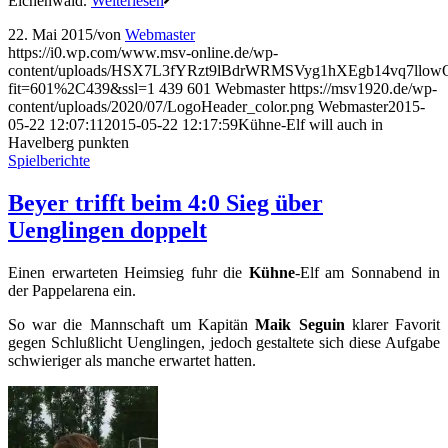
Eichenwald.
Weiterlesen
22. Mai 2015
/
von
Webmaster
https://i0.wp.com/www.msv-online.de/wp-
content/uploads/HSX7L3fYRzt9lBdrWRMSVyg1hXEgb14vq7llo
fit=601%2C439&ssl=1
439
601
Webmaster
https://msv1920.de/wp-
content/uploads/2020/07/LogoHeader_color.png
Webmaster
2015-
05-22 12:07:11
2015-05-22 12:17:59
Kühne-Elf will auch in
Havelberg punkten
Spielberichte
Beyer trifft beim 4:0 Sieg über
Uenglingen doppelt
Einen erwarteten Heimsieg fuhr die
Kühne
-Elf am Sonnabend in
der Pappelarena ein.
So war die Mannschaft um Kapitän
Maik Seguin
klarer Favorit
gegen Schlußlicht Uenglingen, jedoch gestaltete sich diese Aufgabe
schwieriger als manche erwartet hatten.