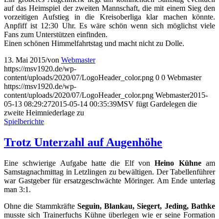
auf das Heimspiel der zweiten Mannschaft, die mit einem Sieg den
vorzeitigen Aufstieg in die Kreisoberliga klar machen könnte.
Anpfiff ist 12:30 Uhr. Es wäre schön wenn sich möglichst viele
Fans zum Unterstützen einfinden.
Einen schönen Himmelfahrtstag und macht nicht zu Dolle.
13. Mai 2015
/
von
Webmaster
https://msv1920.de/wp-
content/uploads/2020/07/LogoHeader_color.png
0
0
Webmaster
https://msv1920.de/wp-
content/uploads/2020/07/LogoHeader_color.png
Webmaster
2015-
05-13 08:29:27
2015-05-14 00:35:39
MSV fügt Gardelegen die
zweite Heimniederlage zu
Spielberichte
Trotz Unterzahl auf Augenhöhe
Eine schwierige Aufgabe hatte die Elf von
Heino Kühne
am
Samstagnachmittag in Letzlingen zu bewältigen. Der Tabellenführer
war Gastgeber für ersatzgeschwächte Möringer. Am Ende unterlag
man 3:1.
Ohne die Stammkräfte
Seguin, Blankau, Siegert, Jeding, Bathke
musste sich Trainerfuchs Kühne überlegen wie er seine Formation