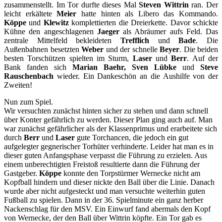
zusammenstellt. Im Tor durfte dieses Mal
Steven Wittrin
ran. Der
leicht erkältete
Meier
hatte hinten als Libero das Kommando.
Köppe
und
Klewitz
komplettierten die Dreierkette. Davor schickte
Kühne den angeschlagenen
Jaeger
als Abräumer aufs Feld. Das
zentrale Mittelfeld bekleideten
Trefflich
und
Bade
. Die
Außenbahnen besetzten
Weber
und der schnelle
Beyer
. Die beiden
besten Torschützen spielten im Sturm,
Laser
und
Berr
. Auf der
Bank fanden sich
Marian Baehr, Sven Lübke
und
Steve
Rauschenbach
wieder. Ein Dankeschön an die Aushilfe von der
Zweiten!
Nun zum Spiel.
Wir versuchten zunächst hinten sicher zu stehen und dann schnell
über Konter gefährlich zu werden. Dieser Plan ging auch auf. Man
war zunächst gefährlicher als der Klassenprimus und erarbeitete sich
durch
Berr
und
Laser
gute Torchancen, die jedoch ein gut
aufgelegter gegnerischer Torhüter verhinderte. Leider hat man es in
dieser guten Anfangsphase verpasst die Führung zu erzielen. Aus
einem unberechtigten Freistoß resultierte dann die Führung der
Gastgeber.
Köppe
konnte den Torpstürmer Wernecke nicht am
Kopfball hindern und dieser nickte den Ball über die Linie. Danach
wurde aber nicht aufgesteckt und man versuchte weiterhin guten
Fußball zu spielen. Dann in der 36. Spielminute ein ganz herber
Nackenschlag für den MSV. Ein Einwurf fand abermals den Kopf
von Wernecke, der den Ball über Wittrin köpfte. Ein Tor gab es