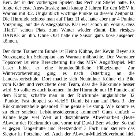
Berr, der in den vorherigen Spielen das Pech am Stiefel hatte. Es
folgte der erste Auswärtssieg nach knapp 2 Jahren für den MSV in
Warnau mit 3:2. Unglaublich wichtige Punkte zu diesem Zeitpunkt.
Die Hinrunde schloss man auf Platz 11 ab, hatte aber nur 4 Punkte
Vorsprung auf die Abstiegsplätze. Klar war schon im Voraus, dass
„Harfi“ seinen Platz zum Winter wieder räumt. Ein riesiges
DANKE an ihn. Ohne Olaf hätte die Saison ganz böse ausgehen
können.
Der dritte Trainer im Bunde ist Heino Kühne, der Kevin Beyer als
Neuzugang im Schlepptau aus Warnau mitbrachte. Der Warnauer
Topscorer ist eine Bereicherung für das MSV Angriffsspiel. Mit
Laser bildet er eine brandgefährliche Flügelzange. Zur
Wintervorbereitung ging es nach Osterburg an die
Landessportschule. Dort machte sich Neutrainer Kühne ein Bild
vom Kader und versicherte dem Team, dass die Rückrunde besser
wird. So sollte es auch kommen. In der Hinrunde nur 18 Punkte auf
dem Konto, schaffte man in der Rückrunde unglaubliche 32
Punkte. Fast doppelt so viele!!! Damit ist man auf Platz 3 der
Rückrundentabelle gelandet! Eine geniale Leistung. Wie konnte es
zu einer solchen Leistungssteigerung kommen? Ganz einfach –
Kühne legte viel Wert auf disziplinierte Abwehrarbeit (Beste
Abwehr der Rückrunde) und vorne traf David Berr wieder. So traf
er gegen Tangerhütte und Beetzendorf 3 Fach und steuerte das
Siegtor in Potzehne bei. Auch der Abwehr-Mittelfeldverbund hielt