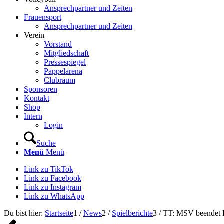
Ansprechpartner und Zeiten
Frauensport
Ansprechpartner und Zeiten
Verein
Vorstand
Mitgliedschaft
Pressespiegel
Pappelarena
Clubraum
Sponsoren
Kontakt
Shop
Intern
Login
Suche
Menü
Menü
Link zu TikTok
Link zu Facebook
Link zu Instagram
Link zu WhatsApp
Du bist hier:
Startseite
1
/
News
2
/
Spielberichte
3
/
TT: MSV beendet 