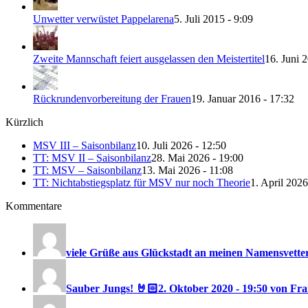
Unwetter verwüstet Pappelarena
5. Juli 2015 - 9:09
Zweite Mannschaft feiert ausgelassen den Meistertitel
16. Juni 
Rückrundenvorbereitung der Frauen
19. Januar 2016 - 17:32
Kürzlich
MSV III – Saisonbilanz
10. Juli 2026 - 12:50
TT: MSV II – Saisonbilanz
28. Mai 2026 - 19:00
TT: MSV – Saisonbilanz
13. Mai 2026 - 11:08
TT: Nichtabstiegsplatz für MSV nur noch Theorie
1. April 2026
Kommentare
viele Grüße aus Glückstadt an meinen Namensvetter
Sauber Jungs! 🤘🏻
2. Oktober 2020 - 19:50 von F