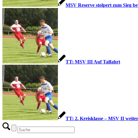
MSV Reserve stolpert zum Sieg be
TT: MSV III Auf Talfahrt
TT: 2. Kreisklasse – MSV II weite