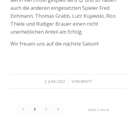
auch die anderen eingesetzten Spieler Fred
Eichmann, Thomas Grabb, Lutz Kujawski, Rico
Thiele und Rüdiger Brauer einen nicht
unerheblichen Anteil am Erfolg.
Wir freuen uns auf die nächste Saison!
/
2. JUNI 2022
VON
BRATT
1
2
3
4
Seite 2 von 4